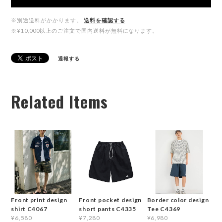
※別途送料がかかります。
送料を確認する
※¥10,000以上のご注文で国内送料が無料になります。
通報する
Related Items
Front print design
Front pocket design
Border color design
shirt C4067
short pants C4335
Tee C4369
¥6,580
¥7,280
¥6,980