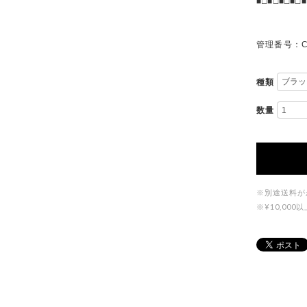
■□■□■□■□■
管理番号：C
種類
数量
※別途送料が
※¥10,0