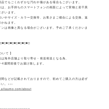
品でもごくわずかな汚れや傷がある場合もございます。
味は、お手持ちのスマートフォンの画面によって実物と若干異
ございます。
違いやサイズ・カラー交換等、お客さまご都合による交換、返
来かねます。
インは画像と異なる場合がございます。予めご了承くださいま
□■□■□■□■□■□■□■□
ついて 】
品は海外店舗より取り寄せ・発送発送となる為、
2~4週間前後でお届け致します。
期間などが記載されておりますので、初めてご購入の方は必ず
い。↓↓↓
w.allaumo.com/about