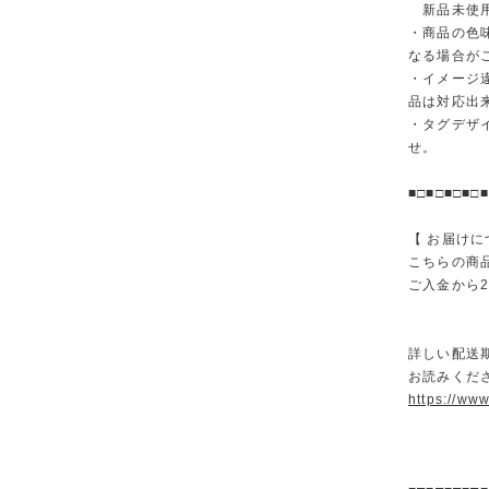
新品未使用
・商品の色
なる場合が
・イメージ
品は対応出
・タグデザ
せ。
■□■□■□■□■
【 お届けに
こちらの商
ご入金から
詳しい配送
お読みくださ
https://ww