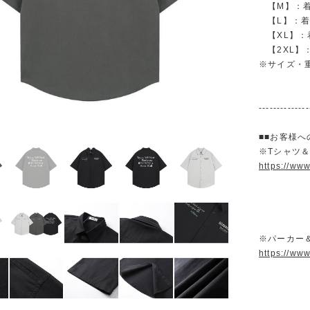
【M】：着丈 
【L】：着丈 
【XL】：着丈
【2XL】：着
※サイズ・
--------------
■■お客様へ
※Tシャツ
https://ww
※パーカー
https://ww