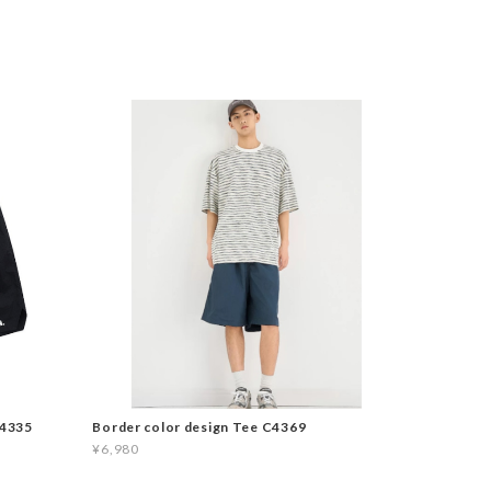
C4335
Border color design Tee C4369
¥6,980