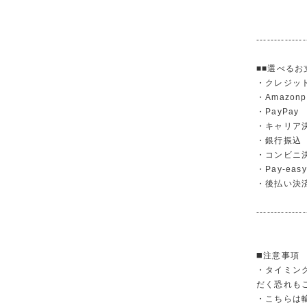
--------------
■■選べるお
・クレジットカ
・Amazonp
・PayPay
・キャリア決済（
・銀行振
・コンビニ
・Pay-easy
・後払い決
--------------
◼️注意事項
・タイミン
だく恐れも
・こちらは