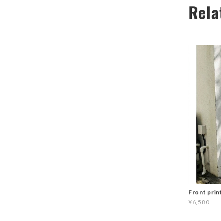
Rela
Front prin
¥6,580