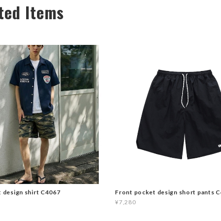
ted Items
t design shirt C4067
Front pocket design short pants 
¥7,280