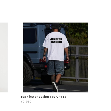
Back letter design Tee C4415
¥5,980