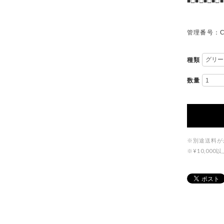
■□■□■□■□■
管理番号：C
種類
数量
※別途送料が
※¥10,0