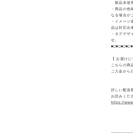
新品未使用
・商品の色
なる場合が
・イメージ
品は対応出
・タグデザ
せ。
■□■□■□■□■
【 お届けに
こちらの商
ご入金から
詳しい配送
お読みくださ
https://ww