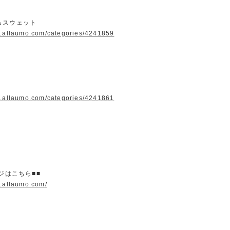
＆スウェット
w.allaumo.com/categories/4241859
w.allaumo.com/categories/4241861
ージはこちら■■
w.allaumo.com/