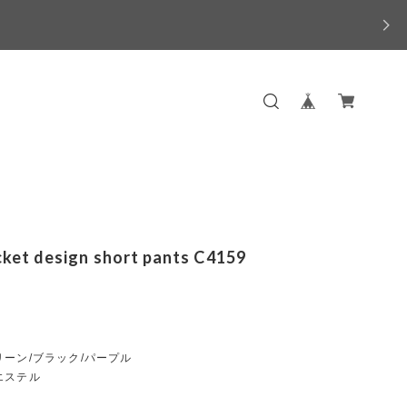
cket design short pants C4159
ーン/ブラック/パープル
エステル