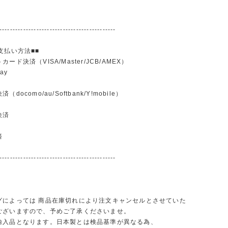
--------------------------------------------
支払い方法■■
ード決済（VISA/Master/JCB/AMEX）
ay
docomo/au/Softbank/Y!mobile）
込
決済
済
--------------------------------------------
グによっては 商品在庫切れにより注文キャンセルとさせていた
ございますので、予めご了承くださいませ。
輸入品となります。日本製とは検品基準が異なる為、