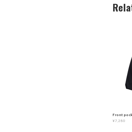
Rela
Front poc
¥7,280