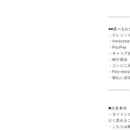
--------------
■■選べるお
・クレジットカ
・Amazonp
・PayPay
・キャリア決済（
・銀行振
・コンビニ
・Pay-easy
・後払い決
--------------
◼️注意事項
・タイミン
だく恐れも
・こちらは