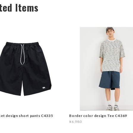
ted Items
ket design short pants C4335
Border color design Tee C4369
¥6,980