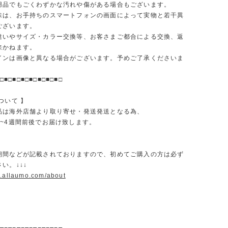
品でもごくわずかな汚れや傷がある場合もございます。
味は、お手持ちのスマートフォンの画面によって実物と若干異
ございます。
違いやサイズ・カラー交換等、お客さまご都合による交換、返
来かねます。
インは画像と異なる場合がございます。予めご了承くださいま
□■□■□■□■□■□■□■□
ついて 】
品は海外店舗より取り寄せ・発送発送となる為、
2~4週間前後でお届け致します。
期間などが記載されておりますので、初めてご購入の方は必ず
い。↓↓↓
w.allaumo.com/about