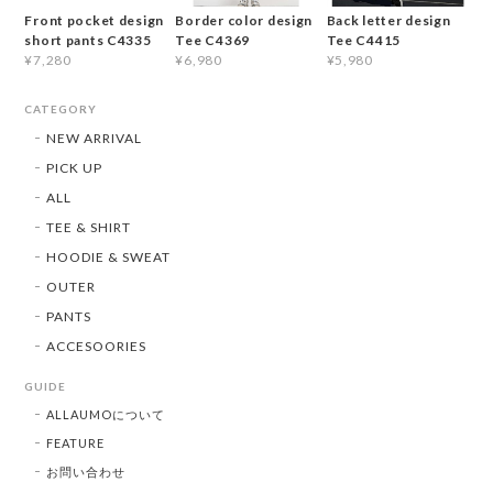
Front pocket design
Border color design
Back letter design
short pants C4335
Tee C4369
Tee C4415
¥7,280
¥6,980
¥5,980
CATEGORY
NEW ARRIVAL
PICK UP
ALL
TEE & SHIRT
HOODIE & SWEAT
OUTER
PANTS
ACCESOORIES
GUIDE
ALLAUMOについて
FEATURE
お問い合わせ