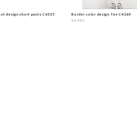
ket design short pants C4335
Border color design Tee C4369
¥6,980