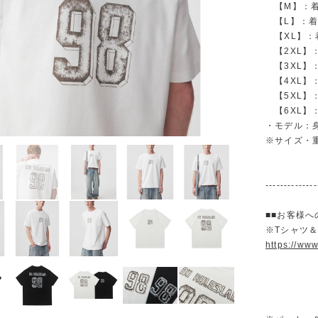
【M】：着丈 
【L】：着丈 
【XL】：着丈
【2XL】：着
【3XL】：着
【4XL】：着
【5XL】：着
【6XL】：着
・モデル：身長
※サイズ・
--------------
■■お客様へ
※Tシャツ
https://ww