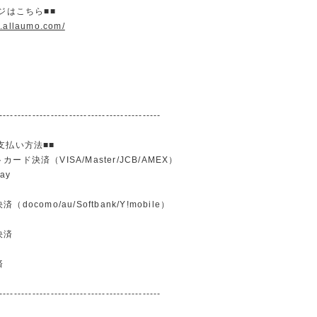
ージはこちら■■
w.allaumo.com/
--------------------------------------------
支払い方法■■
ード決済（VISA/Master/JCB/AMEX）
ay
docomo/au/Softbank/Y!mobile）
込
決済
済
--------------------------------------------