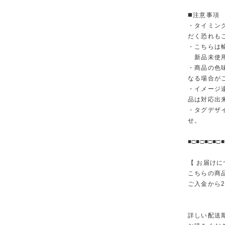
◼️注意事項
・タイミン
だく恐れも
・こちらは
新品未使用
・商品の色
なる場合が
・イメージ
品は対応出
・タグデザ
せ。
■□■□■□■□■
【 お届けに
こちらの商
ご入金から
詳しい配送