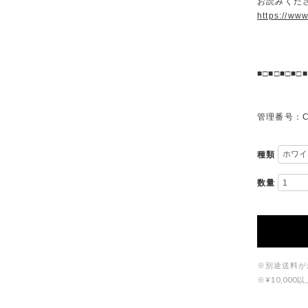
お読みくださ
https://ww
■□■□■□■□■
管理番号：C
種類
数量
※別途送料が
※¥10,0