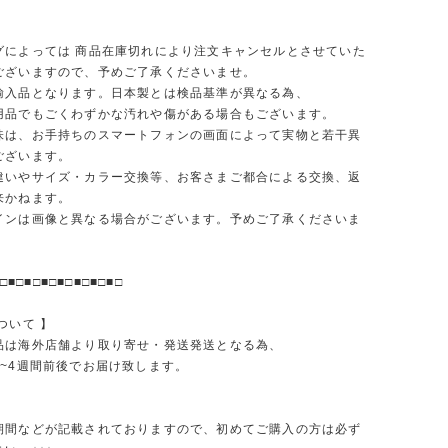
グによっては 商品在庫切れにより注文キャンセルとさせていた
ございますので、予めご了承くださいませ。
輸入品となります。日本製とは検品基準が異なる為、
品でもごくわずかな汚れや傷がある場合もございます。
味は、お手持ちのスマートフォンの画面によって実物と若干異
ございます。
違いやサイズ・カラー交換等、お客さまご都合による交換、返
来かねます。
インは画像と異なる場合がございます。予めご了承くださいま
□■□■□■□■□■□■□■□
ついて 】
品は海外店舗より取り寄せ・発送発送となる為、
2~4週間前後でお届け致します。
期間などが記載されておりますので、初めてご購入の方は必ず