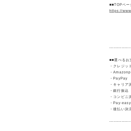
■■TOPペ
https://ww
--------------
■■選べるお
・クレジットカ
・Amazonp
・PayPay
・キャリア決済（
・銀行振
・コンビニ
・Pay-easy
・後払い決
--------------