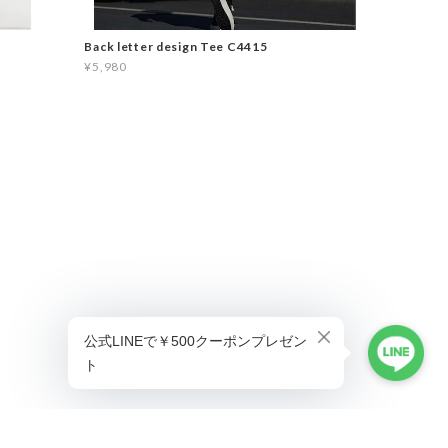
Back letter design Tee C4415
¥5,980