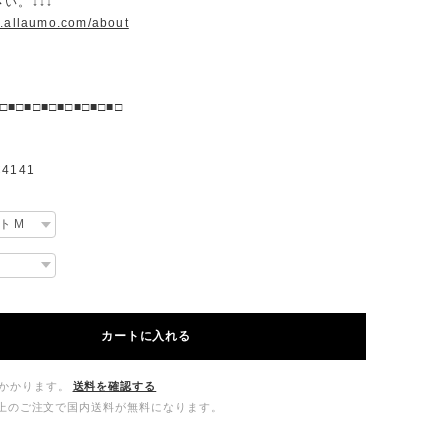
い。↓↓↓
w.allaumo.com/about
□■□■□■□■□■□■□■□
4141
カートに入れる
かかります。
送料を確認する
00以上のご注文で国内送料が無料になります。