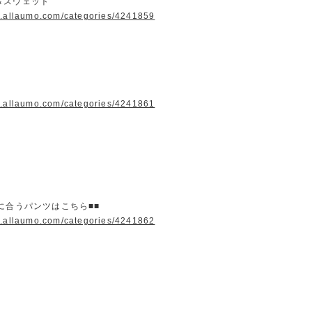
＆スウェット
w.allaumo.com/categories/4241859
w.allaumo.com/categories/4241861
に合うパンツはこちら■■
w.allaumo.com/categories/4241862