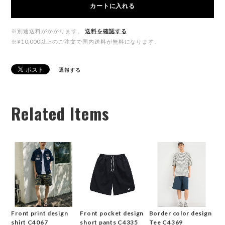
カートに入れる
※別途送料がかかります。
送料を確認する
※¥10,000以上のご注文で国内送料が無料になります。
通報する
Related Items
Front print design
Front pocket design
Border color design
shirt C4067
short pants C4335
Tee C4369