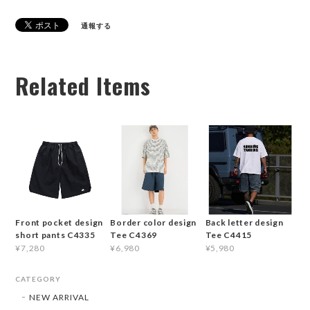
通報する
Related Items
Front pocket design
Border color design
Back letter design
short pants C4335
Tee C4369
Tee C4415
¥7,280
¥6,980
¥5,980
CATEGORY
NEW ARRIVAL