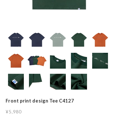
Front print design Tee C4127
¥5,980