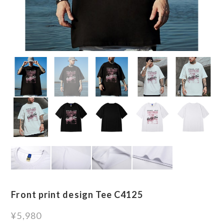
Front print design Tee C4125
¥5,980