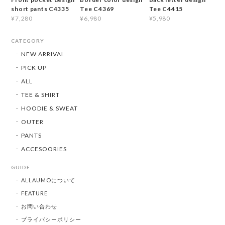
short pants C4335
Tee C4369
Tee C4415
¥7,280
¥6,980
¥5,980
CATEGORY
NEW ARRIVAL
PICK UP
ALL
TEE & SHIRT
HOODIE & SWEAT
OUTER
PANTS
ACCESOORIES
GUIDE
ALLAUMOについて
FEATURE
お問い合わせ
プライバシーポリシー