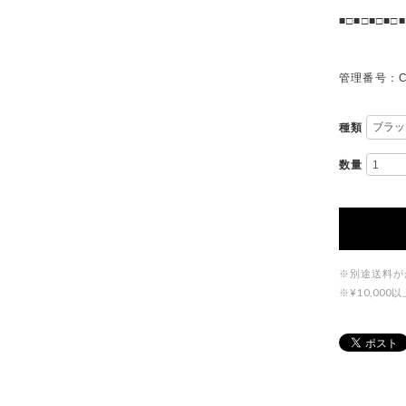
■□■□■□■□■
管理番号：C
種類
数量
※別途送料が
※¥10,0