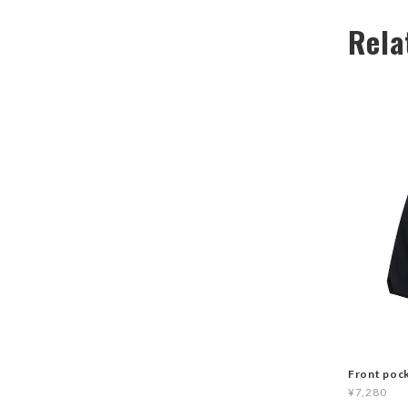
Rela
Front poc
¥7,280