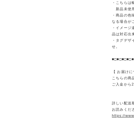
・こちらは
新品未使用
・商品の色
なる場合が
・イメージ
品は対応出
・タグデザ
せ。
■□■□■□■□■
【 お届けに
こちらの商
ご入金から
詳しい配送
お読みくださ
https://ww