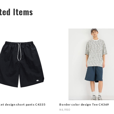
ted Items
ket design short pants C4335
Border color design Tee C4369
¥6,980