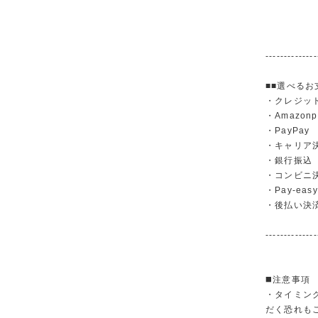
--------------
■■選べるお
・クレジットカ
・Amazonp
・PayPay
・キャリア決済（
・銀行振
・コンビニ
・Pay-easy
・後払い決
--------------
◼️注意事項
・タイミン
だく恐れも