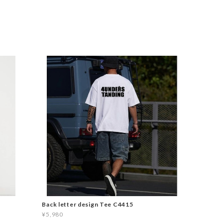
Back letter design Tee C4415
¥5,980