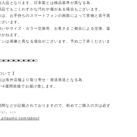
輸入品となります。日本製とは検品基準が異なる為、
品でもごくわずかな汚れや傷がある場合もございます。
味は、お手持ちのスマートフォンの画面によって実物と若干異
ございます。
違いやサイズ・カラー交換等、お客さまご都合による交換、返
来かねます。
インは画像と異なる場合がございます。予めご了承くださいま
□■□■□■□■□■□■□■□
ついて 】
品は海外店舗より取り寄せ・発送発送となる為、
2~4週間前後でお届け致します。
期間などが記載されておりますので、初めてご購入の方は必ず
い。↓↓↓
w.allaumo.com/about