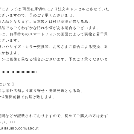
グによっては 商品在庫切れにより注文キャンセルとさせていた
ございますので、予めご了承くださいませ。
輸入品となります。日本製とは検品基準が異なる為、
品でもごくわずかな汚れや傷がある場合もございます。
味は、お手持ちのスマートフォンの画面によって実物と若干異
ございます。
違いやサイズ・カラー交換等、お客さまご都合による交換、返
来かねます。
インは画像と異なる場合がございます。予めご了承くださいま
□■□■□■□■□■□■□■□
ついて 】
品は海外店舗より取り寄せ・発送発送となる為、
2~4週間前後でお届け致します。
期間などが記載されておりますので、初めてご購入の方は必ず
い。↓↓↓
w.allaumo.com/about