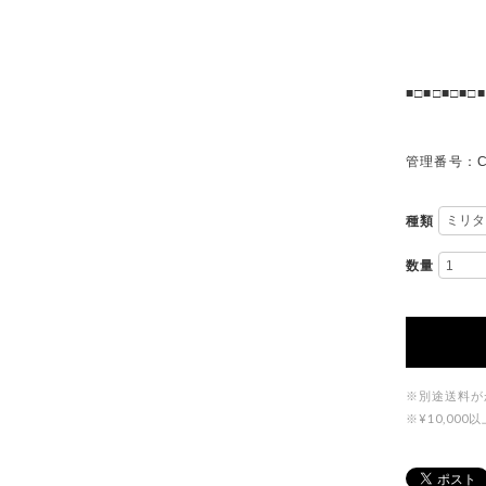
■□■□■□■□■
管理番号：C
種類
数量
※別途送料が
※¥10,0