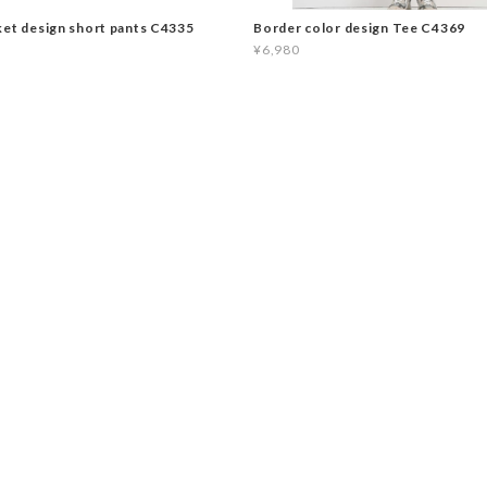
ket design short pants C4335
Border color design Tee C4369
¥6,980