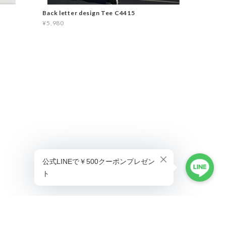
Back letter design Tee C4415
¥5,980