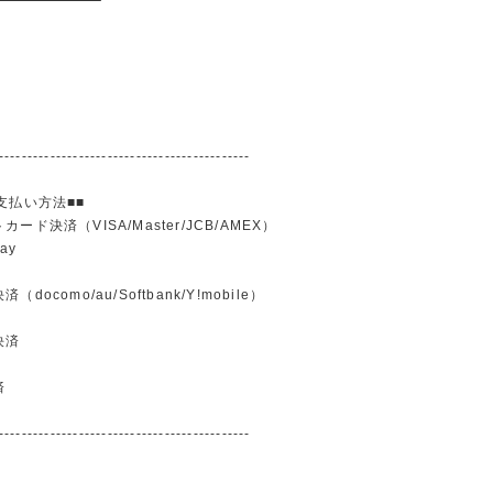
--------------------------------------------
支払い方法■■
ード決済（VISA/Master/JCB/AMEX）
ay
docomo/au/Softbank/Y!mobile）
込
決済
済
--------------------------------------------