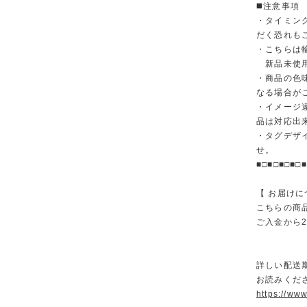
◼️注意事項
・タイミン
だく恐れも
・こちらは
新品未使用
・商品の色
なる場合が
・イメージ
品は対応出
・タグデザ
せ。
■□■□■□■□■
【 お届けに
こちらの商
ご入金から
詳しい配送
お読みくださ
https://ww