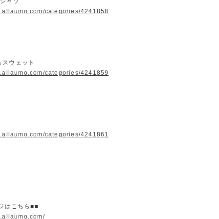
＆シャツ
w.allaumo.com/categories/4241858
＆スウェット
w.allaumo.com/categories/4241859
w.allaumo.com/categories/4241861
ージはこちら■■
w.allaumo.com/