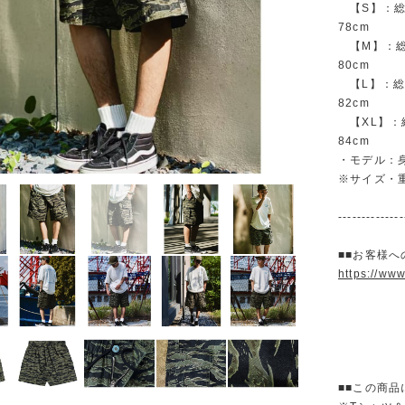
【S】：総丈 
78cm
【M】：総丈 
80cm
【L】：総丈 
82cm
【XL】：総丈
84cm
・モデル：身
※サイズ・
--------------
■■お客様へ
https://ww
■■この商品