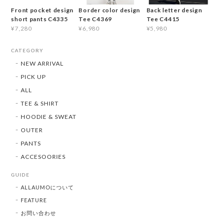
Front pocket design
Border color design
Back letter design
short pants C4335
Tee C4369
Tee C4415
¥7,280
¥6,980
¥5,980
CATEGORY
NEW ARRIVAL
PICK UP
ALL
TEE & SHIRT
HOODIE & SWEAT
OUTER
PANTS
ACCESOORIES
GUIDE
ALLAUMOについて
FEATURE
お問い合わせ