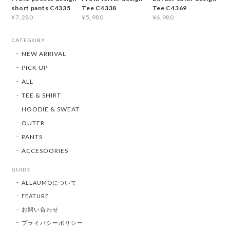
short pants C4335
Tee C4338
Tee C4369
¥7,280
¥5,980
¥6,980
CATEGORY
NEW ARRIVAL
PICK UP
ALL
TEE & SHIRT
HOODIE & SWEAT
OUTER
PANTS
ACCESOORIES
GUIDE
ALLAUMOについて
FEATURE
お問い合わせ
プライバシーポリシー