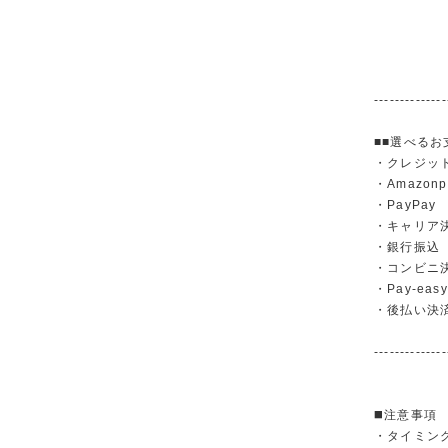
--------------
■■選べるお
・クレジットカ
・Amazonp
・PayPay
・キャリア決済（
・銀行振
・コンビニ
・Pay-easy
・後払い決
--------------
◼️注意事項
・タイミン