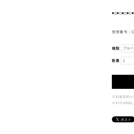
■□■□■□■□■
管理番号：C
種類
数量
※別途送料が
※¥10,0