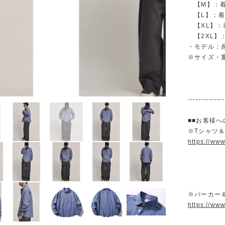
【M】：着丈 
【L】：着丈 
【XL】：着丈
【2XL】：着
・モデル：身
※サイズ・
--------------
■■お客様へ
※Tシャツ
https://ww
※パーカー
https://ww