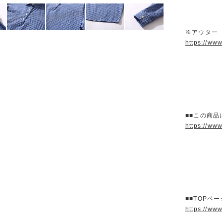
※アウター
https://ww
■■この商品
https://ww
■■TOPペ
https://ww