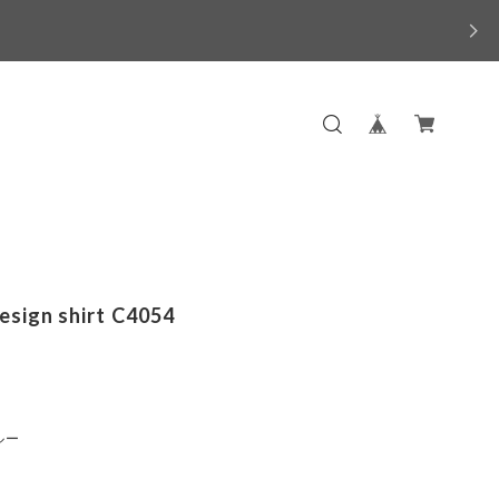
esign shirt C4054
ルー