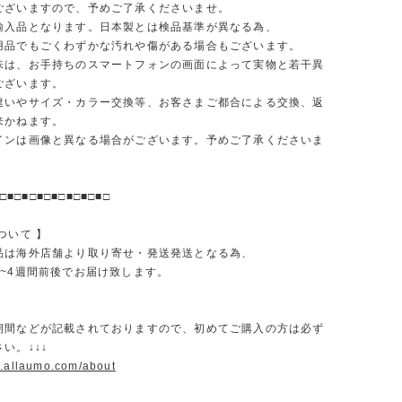
ございますので、予めご了承くださいませ。
輸入品となります。日本製とは検品基準が異なる為、
品でもごくわずかな汚れや傷がある場合もございます。
味は、お手持ちのスマートフォンの画面によって実物と若干異
ございます。
違いやサイズ・カラー交換等、お客さまご都合による交換、返
来かねます。
インは画像と異なる場合がございます。予めご了承くださいま
□■□■□■□■□■□■□■□
ついて 】
品は海外店舗より取り寄せ・発送発送となる為、
2~4週間前後でお届け致します。
期間などが記載されておりますので、初めてご購入の方は必ず
い。↓↓↓
w.allaumo.com/about