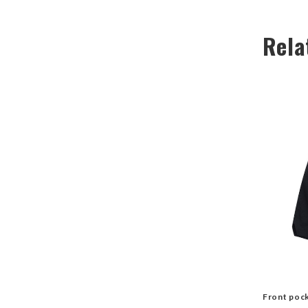
Rela
Front poc