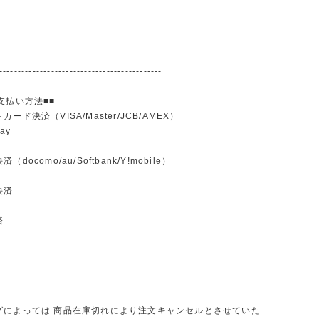
--------------------------------------------
支払い方法■■
ード決済（VISA/Master/JCB/AMEX）
ay
docomo/au/Softbank/Y!mobile）
込
決済
済
--------------------------------------------
グによっては 商品在庫切れにより注文キャンセルとさせていた