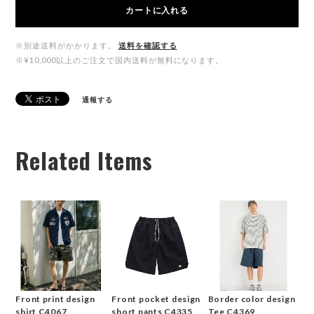
カートに入れる
※別途送料がかかります。
送料を確認する
※¥10,000以上のご注文で国内送料が無料になります。
通報する
Related Items
Front print design
Front pocket design
Border color design
shirt C4067
short pants C4335
Tee C4369