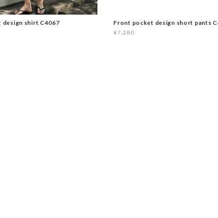
t design shirt C4067
Front pocket design short pants 
¥7,280