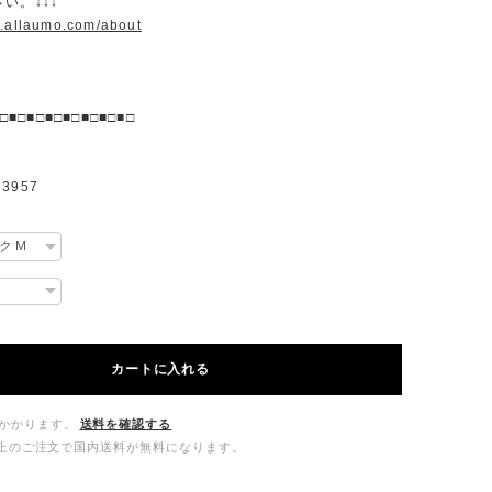
い。↓↓↓
w.allaumo.com/about
□■□■□■□■□■□■□■□
3957
カートに入れる
かかります。
送料を確認する
00以上のご注文で国内送料が無料になります。