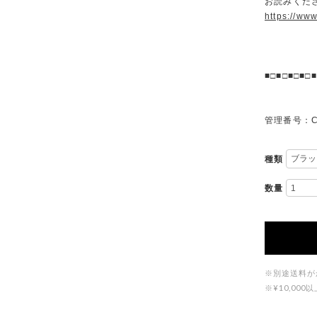
お読みくださ
https://ww
■□■□■□■□■
管理番号：C
種類
数量
※別途送料が
※¥10,0