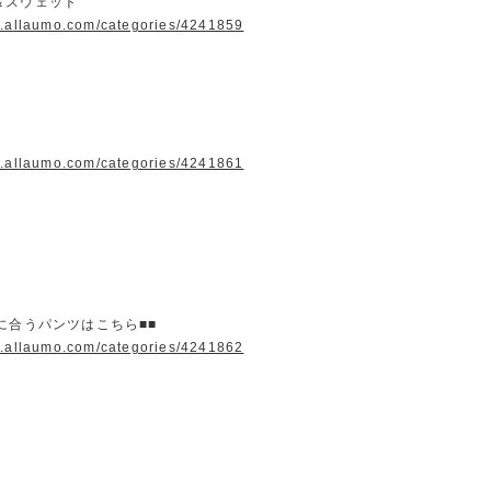
＆スウェット
w.allaumo.com/categories/4241859
w.allaumo.com/categories/4241861
に合うパンツはこちら■■
w.allaumo.com/categories/4241862