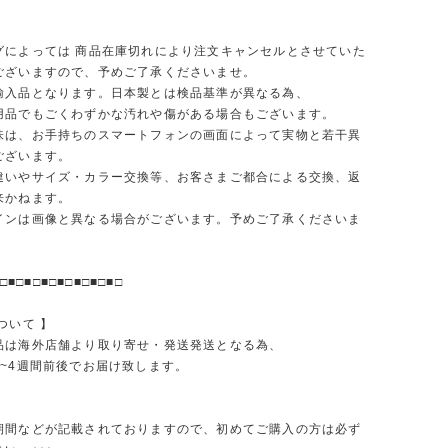
グによっては 商品在庫切れにより注文キャンセルとさせていた
ございますので、予めご了承くださいませ。
輸入品となります。日本製とは検品基準が異なる為、
品でもごくわずかな汚れや傷がある場合もございます。
味は、お手持ちのスマートフォンの画面によって実物と若干異
ございます。
違いやサイズ・カラー交換等、お客さまご都合による交換、返
来かねます。
インは画像と異なる場合がございます。予めご了承くださいま
□■□■□■□■□■□■□■□
ついて 】
品は海外店舗より取り寄せ・発送発送となる為、
2~4週間前後でお届け致します。
期間などが記載されておりますので、初めてご購入の方は必ず