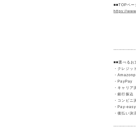
■■TOPペ
https://ww
--------------
■■選べるお
・クレジットカ
・Amazonp
・PayPay
・キャリア決済（
・銀行振
・コンビニ
・Pay-easy
・後払い決
--------------