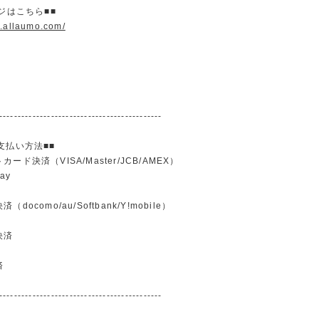
ージはこちら■■
w.allaumo.com/
--------------------------------------------
支払い方法■■
ード決済（VISA/Master/JCB/AMEX）
ay
docomo/au/Softbank/Y!mobile）
込
決済
済
--------------------------------------------