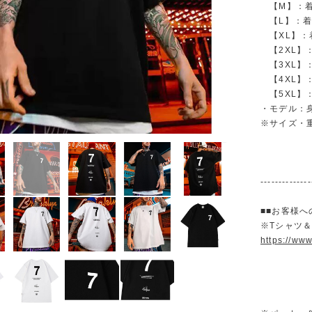
【M】：着丈 
【L】：着丈 
【XL】：着丈
【2XL】：着
【3XL】：着
【4XL】：着
【5XL】：着
・モデル：身長
※サイズ・
--------------
■■お客様へ
※Tシャツ
https://ww