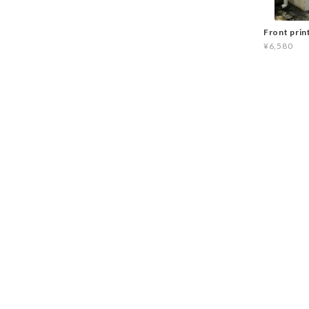
Front prin
¥6,580