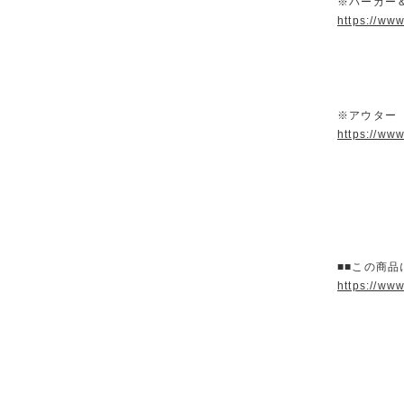
※パーカー
https://ww
※アウター
https://ww
■■この商品
https://ww