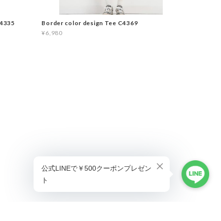
C4335
Border color design Tee C4369
¥6,980