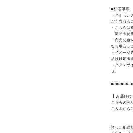
◼️注意事項
・タイミン
だく恐れも
・こちらは
新品未使用
・商品の色
なる場合が
・イメージ
品は対応出
・タグデザ
せ。
■□■□■□■□■
【 お届けに
こちらの商
ご入金から
詳しい配送