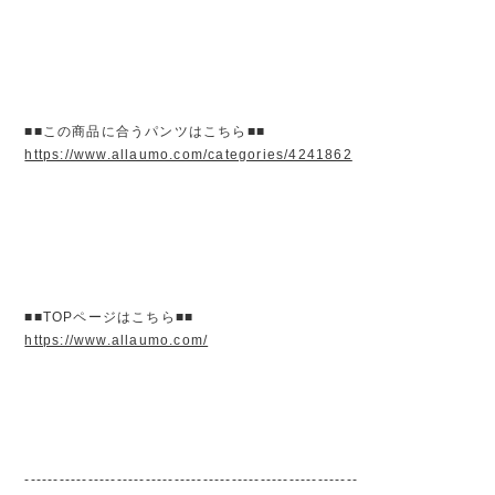
■■この商品に合うパンツはこちら■■
https://www.allaumo.com/categories/4241862
■■TOPページはこちら■■
https://www.allaumo.com/
----------------------------------------------------------