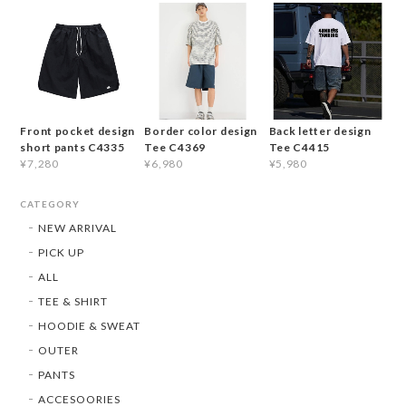
Front pocket design
Border color design
Back letter design
short pants C4335
Tee C4369
Tee C4415
¥7,280
¥6,980
¥5,980
CATEGORY
NEW ARRIVAL
PICK UP
ALL
TEE & SHIRT
HOODIE & SWEAT
OUTER
PANTS
ACCESOORIES