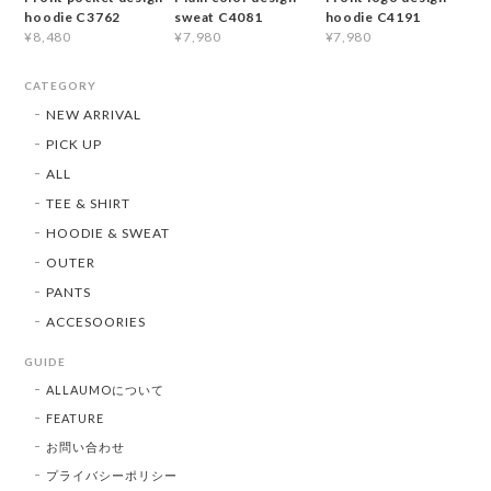
hoodie C3762
sweat C4081
hoodie C4191
¥8,480
¥7,980
¥7,980
CATEGORY
NEW ARRIVAL
PICK UP
ALL
TEE & SHIRT
HOODIE & SWEAT
OUTER
PANTS
ACCESOORIES
GUIDE
ALLAUMOについて
FEATURE
お問い合わせ
プライバシーポリシー