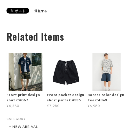
通報する
Related Items
Front print design
Front pocket design
Border color design
shirt C4067
short pants C4335
Tee C4369
¥6,580
¥7,280
¥6,980
CATEGORY
NEW ARRIVAL