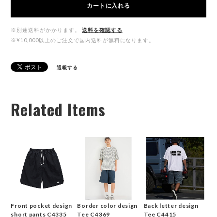
カートに入れる
※別途送料がかかります。
送料を確認する
※¥10,000以上のご注文で国内送料が無料になります。
通報する
Related Items
Front pocket design
Border color design
Back letter design
short pants C4335
Tee C4369
Tee C4415