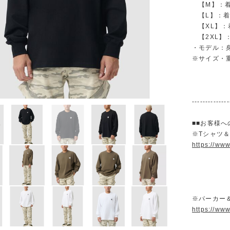
【M】：着丈 
【L】：着丈 
【XL】：着丈
【2XL】：着
・モデル：身長
※サイズ・
--------------
■■お客様へ
※Tシャツ
https://ww
※パーカー
https://ww