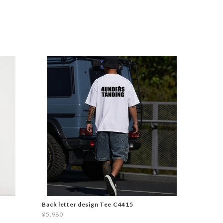
Back letter design Tee C4415
¥5,980