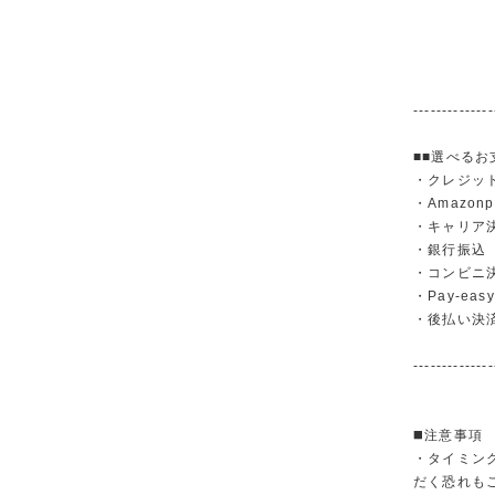
--------------
■■選べるお
・クレジットカ
・Amazonp
・キャリア決済（
・銀行振
・コンビニ
・Pay-easy
・後払い決
--------------
◼️注意事項
・タイミン
だく恐れも