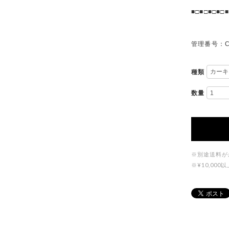
■□■□■□■□■
管理番号：C
種類
数量
※別途送料が
※¥10,0