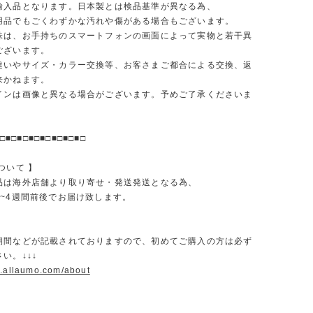
輸入品となります。日本製とは検品基準が異なる為、
品でもごくわずかな汚れや傷がある場合もございます。
味は、お手持ちのスマートフォンの画面によって実物と若干異
ございます。
違いやサイズ・カラー交換等、お客さまご都合による交換、返
来かねます。
インは画像と異なる場合がございます。予めご了承くださいま
□■□■□■□■□■□■□■□
ついて 】
品は海外店舗より取り寄せ・発送発送となる為、
2~4週間前後でお届け致します。
期間などが記載されておりますので、初めてご購入の方は必ず
い。↓↓↓
w.allaumo.com/about