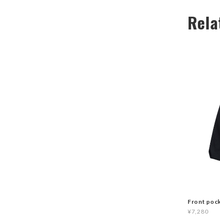
Rela
Front poc
¥7,280