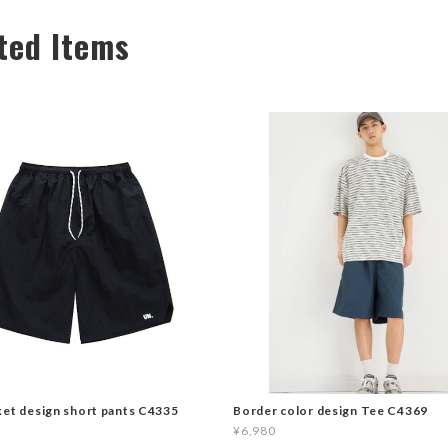
ted Items
ket design short pants C4335
Border color design Tee C4369
¥6,980