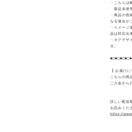
・こちらは
新品未使用
・商品の色
なる場合が
・イメージ
品は対応出
・タグデザ
せ。
■□■□■□■□■
【 お届けに
こちらの商
ご入金から
詳しい配送
お読みくださ
https://ww