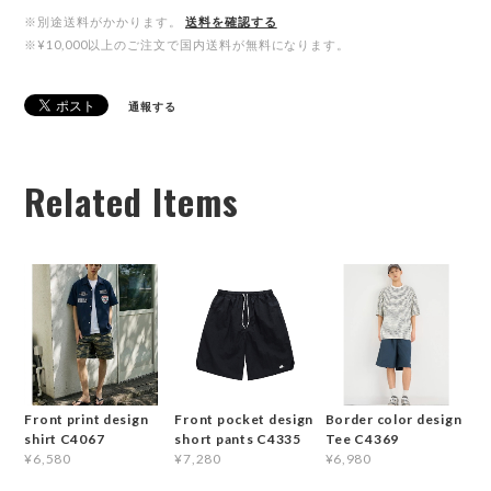
※別途送料がかかります。
送料を確認する
※¥10,000以上のご注文で国内送料が無料になります。
通報する
Related Items
Front print design
Front pocket design
Border color design
shirt C4067
short pants C4335
Tee C4369
¥6,580
¥7,280
¥6,980