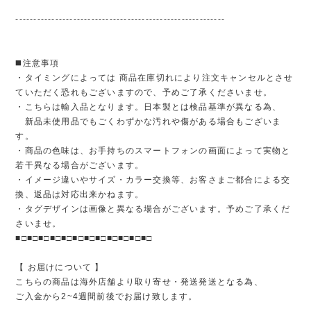
----------------------------------------------------------
◼️注意事項
・タイミングによっては 商品在庫切れにより注文キャンセルとさせ
ていただく恐れもございますので、予めご了承くださいませ。
・こちらは輸入品となります。日本製とは検品基準が異なる為、
新品未使用品でもごくわずかな汚れや傷がある場合もございま
す。
・商品の色味は、お手持ちのスマートフォンの画面によって実物と
若干異なる場合がございます。
・イメージ違いやサイズ・カラー交換等、お客さまご都合による交
換、返品は対応出来かねます。
・タグデザインは画像と異なる場合がございます。予めご了承くだ
さいませ。
■□■□■□■□■□■□■□■□■□■□■□■□
【 お届けについて 】
こちらの商品は海外店舗より取り寄せ・発送発送となる為、
ご入金から2~4週間前後でお届け致します。