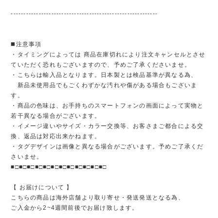
----------------------------------------------------------
◼️注意事項
・タイミングによっては 商品在庫切れにより注文キャンセルとさせ
ていただく恐れもございますので、予めご了承くださいませ。
・こちらは輸入品となります。日本製とは検品基準が異なる為、
新品未使用品でもごくわずかな汚れや傷がある場合もございま
す。
・商品の色味は、お手持ちのスマートフォンの画面によって実物と
若干異なる場合がございます。
・イメージ違いやサイズ・カラー交換等、お客さまご都合による交
換、返品は対応出来かねます。
・タグデザインは画像と異なる場合がございます。予めご了承くだ
さいませ。
■□■□■□■□■□■□■□■□■□■□■□■□
【 お届けについて 】
こちらの商品は海外店舗より取り寄せ・発送発送となる為、
ご入金から2~4週間前後でお届け致します。