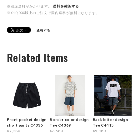
※別途送料がかかります。
送料を確認する
※¥10,000以上のご注文で国内送料が無料になります。
通報する
Related Items
Front pocket design
Border color design
Back letter design
short pants C4335
Tee C4369
Tee C4415
¥7,280
¥6,980
¥5,980