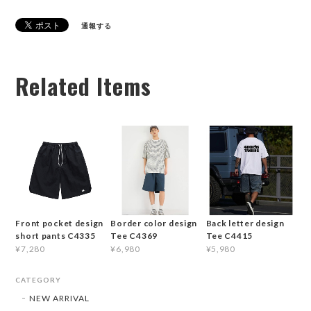
通報する
Related Items
Front pocket design
Border color design
Back letter design
short pants C4335
Tee C4369
Tee C4415
¥7,280
¥6,980
¥5,980
CATEGORY
NEW ARRIVAL