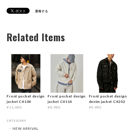
通報する
Related Items
Front pocket design
Front pocket design
Front pocket design
jacket C4104
jacket C4114
denim jacket C4202
¥11,480
¥8,980
¥9,980
CATEGORY
NEW ARRIVAL