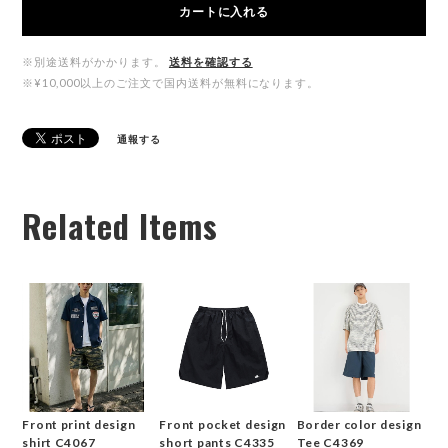
カートに入れる
※別途送料がかかります。
送料を確認する
※¥10,000以上のご注文で国内送料が無料になります。
通報する
Related Items
Front print design
Front pocket design
Border color design
shirt C4067
short pants C4335
Tee C4369