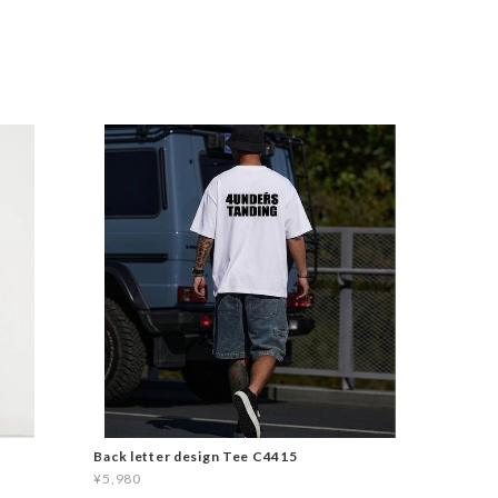
Back letter design Tee C4415
¥5,980