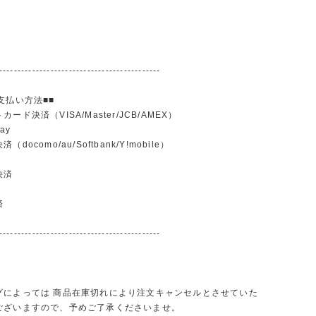
--------------------------------------------
支払い方法■■
ード決済（VISA/Master/JCB/AMEX）
ay
docomo/au/Softbank/Y!mobile）
込
決済
済
--------------------------------------------
グによっては 商品在庫切れにより注文キャンセルとさせていた
ございますので、予めご了承くださいませ。