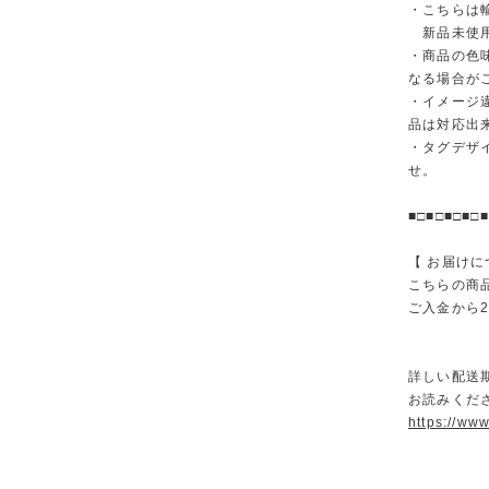
・こちらは
新品未使用
・商品の色
なる場合が
・イメージ
品は対応出
・タグデザ
せ。
■□■□■□■□■
【 お届けに
こちらの商
ご入金から
詳しい配送
お読みくださ
https://ww