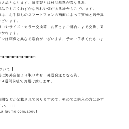
輸入品となります。日本製とは検品基準が異なる為、
品でもごくわずかな汚れや傷がある場合もございます。
味は、お手持ちのスマートフォンの画面によって実物と若干異
ございます。
違いやサイズ・カラー交換等、お客さまご都合による交換、返
来かねます。
インは画像と異なる場合がございます。予めご了承くださいま
□■□■□■□■□■□■□■□
ついて 】
品は海外店舗より取り寄せ・発送発送となる為、
2~4週間前後でお届け致します。
期間などが記載されておりますので、初めてご購入の方は必ず
い。↓↓↓
w.allaumo.com/about