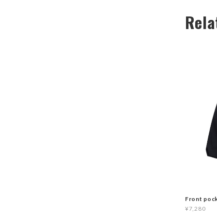
Rela
Front poc
¥7,280