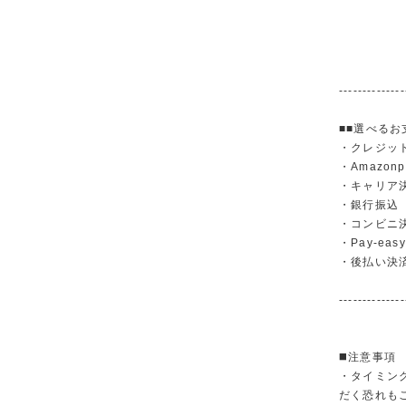
--------------
■■選べるお
・クレジットカ
・Amazonp
・キャリア決済（
・銀行振
・コンビニ
・Pay-easy
・後払い決
--------------
◼️注意事項
・タイミン
だく恐れも