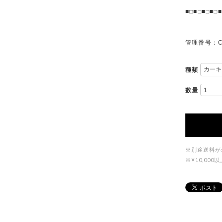
■□■□■□■□■
管理番号：C
種類
数量
※別途送料が
※¥10,0