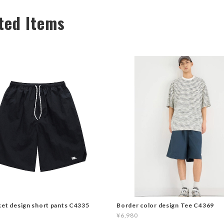
ted Items
ket design short pants C4335
Border color design Tee C4369
¥6,980