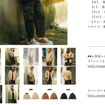
【M】：着丈 
【L】：着丈 
【XL】：着丈
【2XL】：着
・モデル：身長
※サイズ・
--------------
■■お客様へ
※Tシャツ
https://ww
※パーカー
https://ww