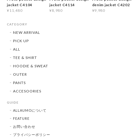
jacket C4104
jacket C4114
denim jacket C4202
¥11,480
¥8,980
¥9,980
CATEGORY
NEW ARRIVAL
PICK UP
ALL
TEE & SHIRT
HOODIE & SWEAT
OUTER
PANTS
ACCESOORIES
GUIDE
ALLAUMOについて
FEATURE
お問い合わせ
プライバシーポリシー