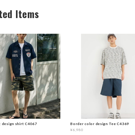
ted Items
t design shirt C4067
Border color design Tee C4369
¥6,980