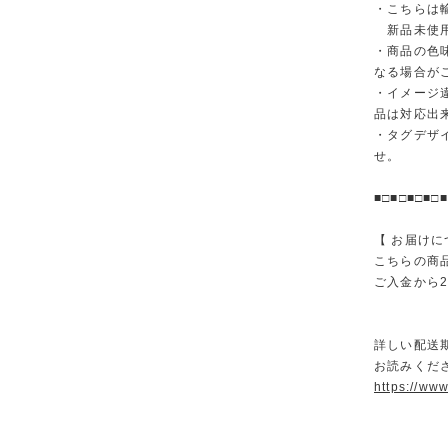
・こちらは
新品未使用
・商品の色
なる場合が
・イメージ
品は対応出
・タグデザ
せ。
■□■□■□■□■
【 お届けに
こちらの商
ご入金から
詳しい配送
お読みくださ
https://ww