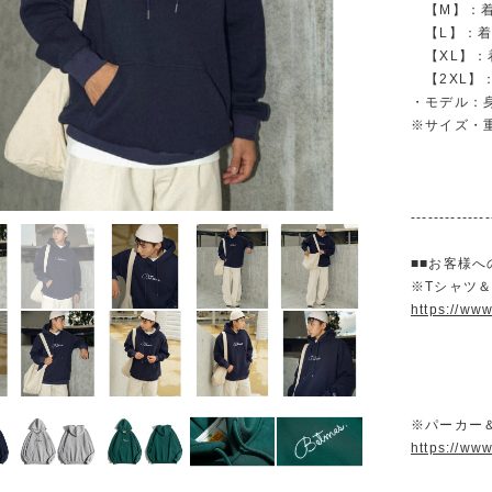
【M】：着丈 
【L】：着丈 
【XL】：着丈
【2XL】：着
・モデル：身
※サイズ・
--------------
■■お客様へ
※Tシャツ
https://ww
※パーカー
https://ww