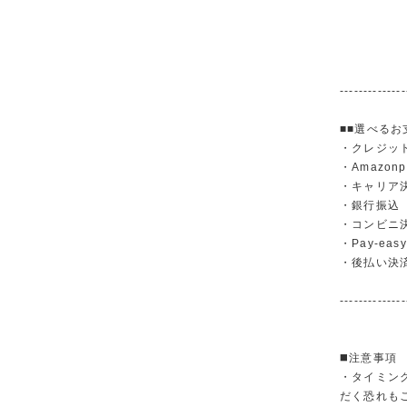
--------------
■■選べるお
・クレジットカ
・Amazonp
・キャリア決済（
・銀行振
・コンビニ
・Pay-easy
・後払い決
--------------
◼️注意事項
・タイミン
だく恐れも