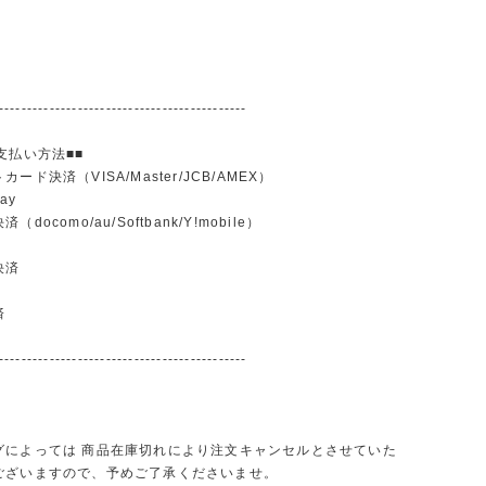
--------------------------------------------
支払い方法■■
ード決済（VISA/Master/JCB/AMEX）
ay
docomo/au/Softbank/Y!mobile）
込
決済
済
--------------------------------------------
グによっては 商品在庫切れにより注文キャンセルとさせていた
ございますので、予めご了承くださいませ。