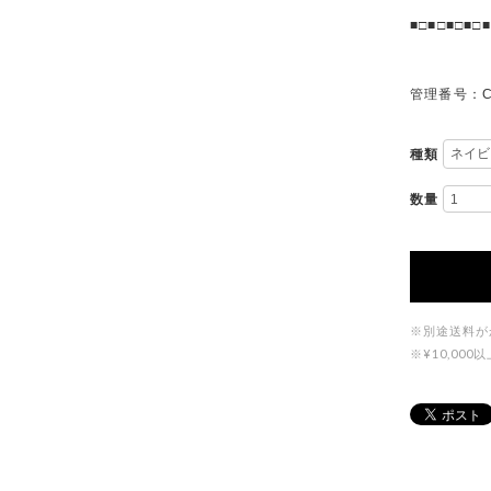
■□■□■□■□■
管理番号：C
種類
数量
※別途送料が
※¥10,0