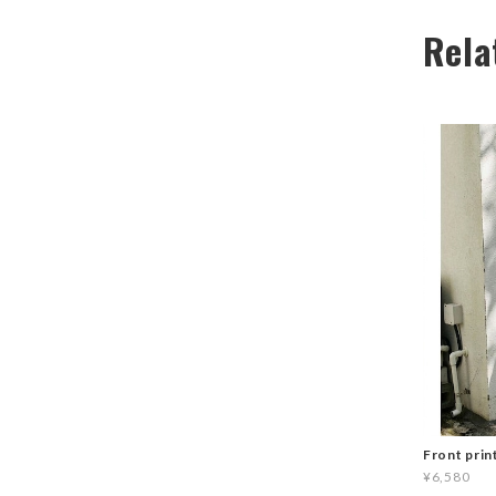
Rela
Front prin
¥6,580