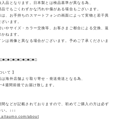
輸入品となります。日本製とは検品基準が異なる為、
品でもごくわずかな汚れや傷がある場合もございます。
味は、お手持ちのスマートフォンの画面によって実物と若干異
ございます。
違いやサイズ・カラー交換等、お客さまご都合による交換、返
来かねます。
インは画像と異なる場合がございます。予めご了承くださいま
□■□■□■□■□■□■□■□
ついて 】
品は海外店舗より取り寄せ・発送発送となる為、
2~4週間前後でお届け致します。
期間などが記載されておりますので、初めてご購入の方は必ず
い。↓↓↓
w.allaumo.com/about