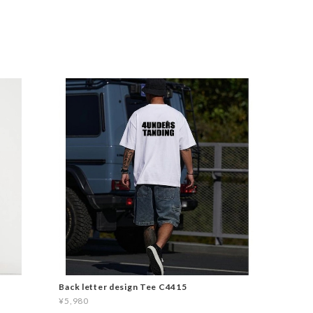
Back letter design Tee C4415
¥5,980