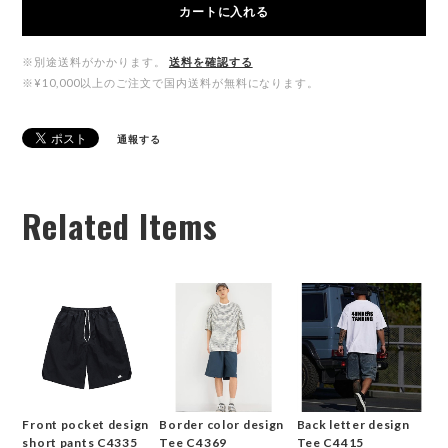
カートに入れる
※別途送料がかかります。
送料を確認する
※¥10,000以上のご注文で国内送料が無料になります。
通報する
Related Items
Front pocket design
Border color design
Back letter design
short pants C4335
Tee C4369
Tee C4415