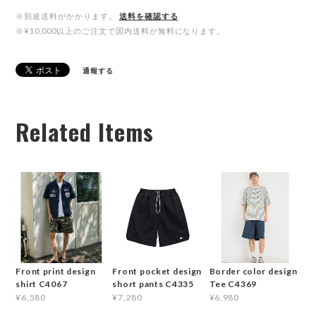
※別途送料がかかります。
送料を確認する
※¥10,000以上のご注文で国内送料が無料になります。
通報する
Related Items
Front print design
Front pocket design
Border color design
shirt C4067
short pants C4335
Tee C4369
¥6,580
¥7,280
¥6,980