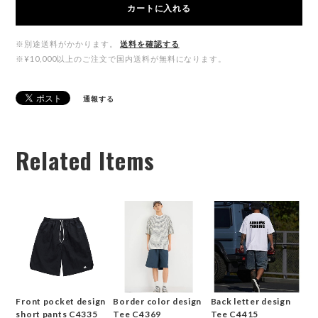
カートに入れる
※別途送料がかかります。
送料を確認する
※¥10,000以上のご注文で国内送料が無料になります。
通報する
Related Items
Front pocket design
Border color design
Back letter design
short pants C4335
Tee C4369
Tee C4415