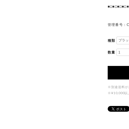
■□■□■□■□■
管理番号：C
種類
数量
※別途送料が
※¥10,0