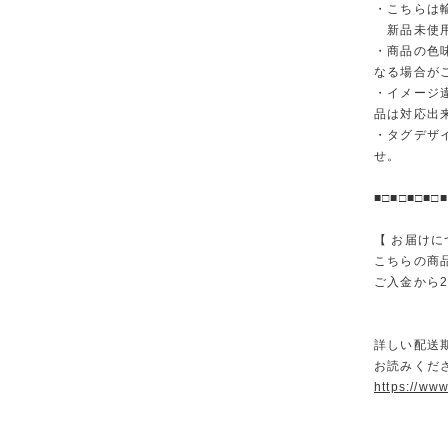
・こちらは
新品未使用
・商品の色
なる場合が
・イメージ
品は対応出
・タグデザ
せ。
■□■□■□■□■
【 お届けに
こちらの商
ご入金から
詳しい配送
お読みくださ
https://ww