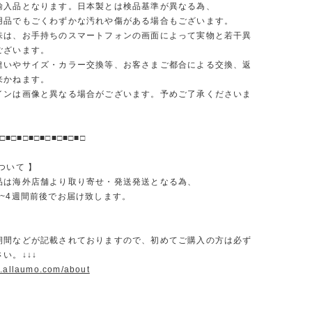
輸入品となります。日本製とは検品基準が異なる為、
品でもごくわずかな汚れや傷がある場合もございます。
味は、お手持ちのスマートフォンの画面によって実物と若干異
ございます。
違いやサイズ・カラー交換等、お客さまご都合による交換、返
来かねます。
インは画像と異なる場合がございます。予めご了承くださいま
□■□■□■□■□■□■□■□
ついて 】
品は海外店舗より取り寄せ・発送発送となる為、
2~4週間前後でお届け致します。
期間などが記載されておりますので、初めてご購入の方は必ず
い。↓↓↓
w.allaumo.com/about