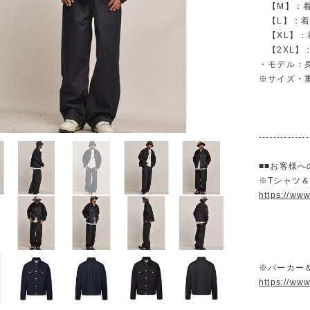
【M】：着丈 
【L】：着丈 
【XL】：着丈
【2XL】：着
・モデル：身
※サイズ・
--------------
■■お客様へ
※Tシャツ
https://ww
※パーカー
https://ww