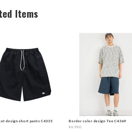
ted Items
ket design short pants C4335
Border color design Tee C4369
¥6,980