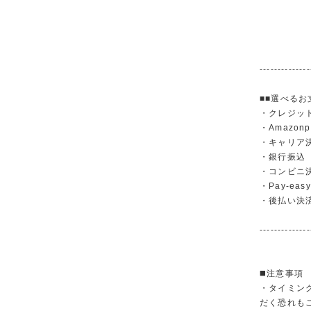
--------------
■■選べるお
・クレジットカ
・Amazonp
・キャリア決済（
・銀行振
・コンビニ
・Pay-easy
・後払い決
--------------
◼️注意事項
・タイミン
だく恐れも