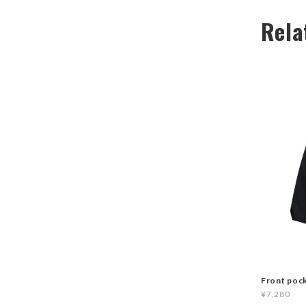
Rela
Front poc
¥7,280