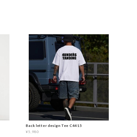
Back letter design Tee C4415
¥5,980