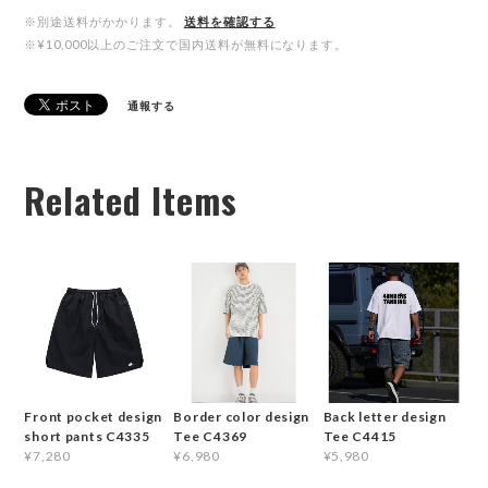
※別途送料がかかります。
送料を確認する
※¥10,000以上のご注文で国内送料が無料になります。
通報する
Related Items
Front pocket design
Border color design
Back letter design
short pants C4335
Tee C4369
Tee C4415
¥7,280
¥6,980
¥5,980