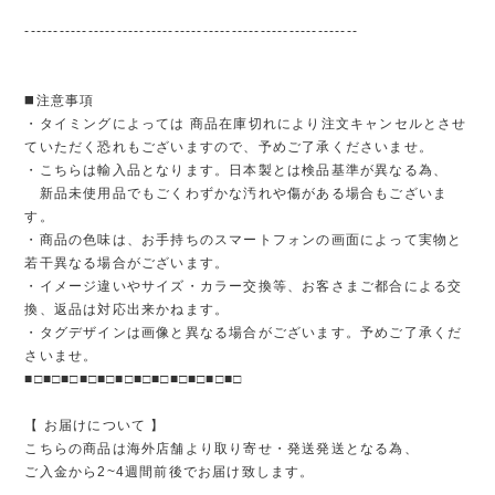
----------------------------------------------------------
◼️注意事項
・タイミングによっては 商品在庫切れにより注文キャンセルとさせ
ていただく恐れもございますので、予めご了承くださいませ。
・こちらは輸入品となります。日本製とは検品基準が異なる為、
新品未使用品でもごくわずかな汚れや傷がある場合もございま
す。
・商品の色味は、お手持ちのスマートフォンの画面によって実物と
若干異なる場合がございます。
・イメージ違いやサイズ・カラー交換等、お客さまご都合による交
換、返品は対応出来かねます。
・タグデザインは画像と異なる場合がございます。予めご了承くだ
さいませ。
■□■□■□■□■□■□■□■□■□■□■□■□
【 お届けについて 】
こちらの商品は海外店舗より取り寄せ・発送発送となる為、
ご入金から2~4週間前後でお届け致します。