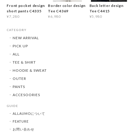
Front pocket design
Border color design
Back letter design
short pants C4335
Tee C4369
Tee C4415
¥7,280
¥6,980
¥5,980
CATEGORY
NEW ARRIVAL
PICK UP
ALL
TEE & SHIRT
HOODIE & SWEAT
OUTER
PANTS
ACCESOORIES
GUIDE
ALLAUMOについて
FEATURE
お問い合わせ