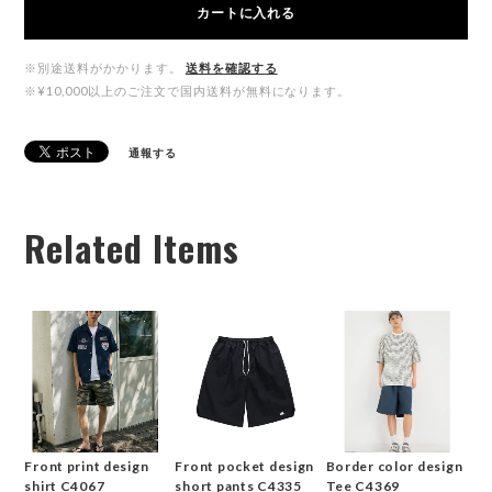
カートに入れる
※別途送料がかかります。
送料を確認する
※¥10,000以上のご注文で国内送料が無料になります。
通報する
Related Items
Front print design
Front pocket design
Border color design
shirt C4067
short pants C4335
Tee C4369