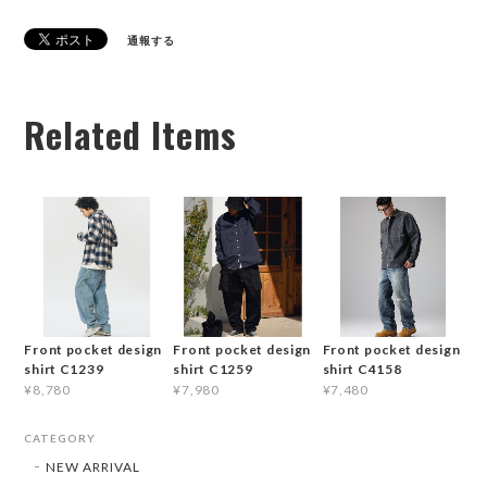
通報する
Related Items
Front pocket design
Front pocket design
Front pocket design
shirt C1239
shirt C1259
shirt C4158
¥8,780
¥7,980
¥7,480
CATEGORY
NEW ARRIVAL