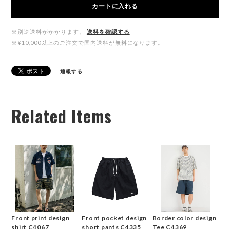
カートに入れる
※別途送料がかかります。
送料を確認する
※¥10,000以上のご注文で国内送料が無料になります。
通報する
Related Items
Front print design
Front pocket design
Border color design
shirt C4067
short pants C4335
Tee C4369