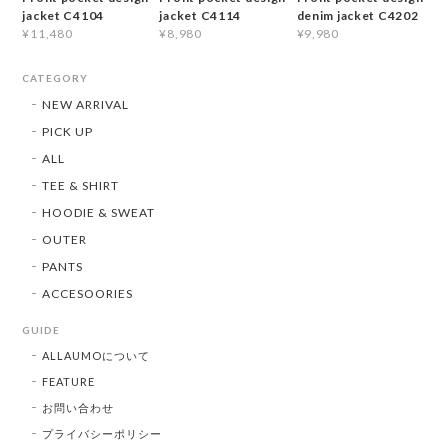
jacket C4104
jacket C4114
denim jacket C4202
¥11,480
¥8,980
¥9,980
CATEGORY
NEW ARRIVAL
PICK UP
ALL
TEE & SHIRT
HOODIE & SWEAT
OUTER
PANTS
ACCESOORIES
GUIDE
ALLAUMOについて
FEATURE
お問い合わせ
プライバシーポリシー