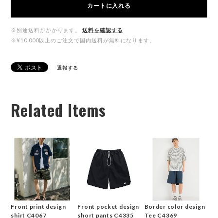
カートに入れる
※別途送料がかかります。
送料を確認する
※¥10,000以上のご注文で国内送料が無料になります。
通報する
Related Items
Front print design
Front pocket design
Border color design
shirt C4067
short pants C4335
Tee C4369