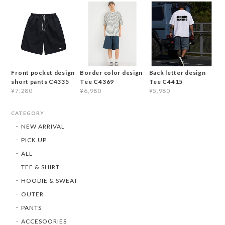
Front pocket design
Border color design
Back letter design
short pants C4335
Tee C4369
Tee C4415
¥7,280
¥6,980
¥5,980
CATEGORY
NEW ARRIVAL
PICK UP
ALL
TEE & SHIRT
HOODIE & SWEAT
OUTER
PANTS
ACCESOORIES