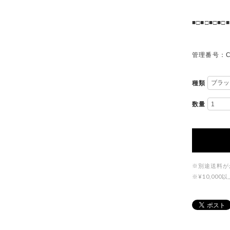
■□■□■□■□■
管理番号：C
種類
数量
※別途送料が
※¥10,0