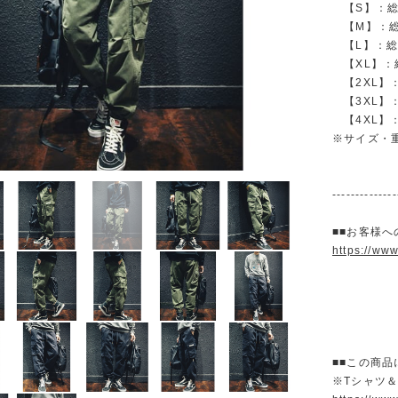
【S】：総丈 
【M】：総丈 
【L】：総丈 
【XL】：総丈
【2XL】：総
【3XL】：総
【4XL】：総
※サイズ・
--------------
■■お客様へ
https://ww
■■この商品
※Tシャツ