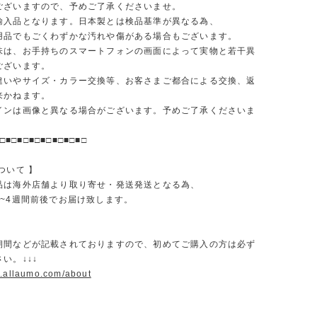
ございますので、予めご了承くださいませ。
輸入品となります。日本製とは検品基準が異なる為、
品でもごくわずかな汚れや傷がある場合もございます。
味は、お手持ちのスマートフォンの画面によって実物と若干異
ございます。
違いやサイズ・カラー交換等、お客さまご都合による交換、返
来かねます。
インは画像と異なる場合がございます。予めご了承くださいま
□■□■□■□■□■□■□■□
ついて 】
品は海外店舗より取り寄せ・発送発送となる為、
2~4週間前後でお届け致します。
期間などが記載されておりますので、初めてご購入の方は必ず
い。↓↓↓
w.allaumo.com/about