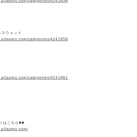
w.allaumo.com/categories/4241858
＆スウェット
w.allaumo.com/categories/4241859
w.allaumo.com/categories/4241861
ージはこちら■■
w.allaumo.com/