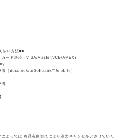
--------------------------------------------
支払い方法■■
ード決済（VISA/Master/JCB/AMEX）
ay
docomo/au/Softbank/Y!mobile）
込
決済
済
--------------------------------------------
グによっては 商品在庫切れにより注文キャンセルとさせていた