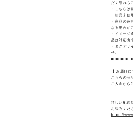
だく恐れも
・こちらは
新品未使用
・商品の色
なる場合が
・イメージ
品は対応出
・タグデザ
せ。
■□■□■□■□■
【 お届けに
こちらの商
ご入金から
詳しい配送
お読みくださ
https://ww