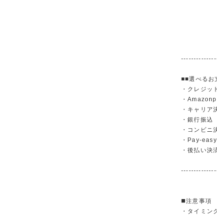
--------------
■■選べるお
・クレジットカ
・Amazonp
・キャリア決済（
・銀行振
・コンビニ
・Pay-easy
・後払い決
--------------
◼️注意事項
・タイミン