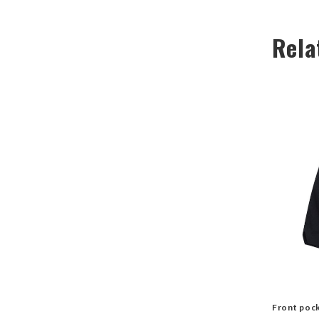
Rela
Front poc