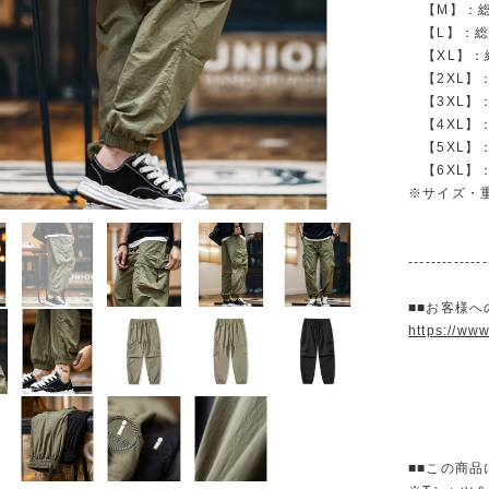
【M】：総丈 
【L】：総丈 
【XL】：総丈
【2XL】：総
【3XL】：総
【4XL】：総
【5XL】：総
【6XL】：総
※サイズ・
--------------
■■お客様へ
https://ww
■■この商品