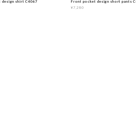
t design shirt C4067
Front pocket design short pants 
¥7,280