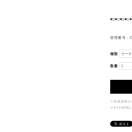
■□■□■□■□■
管理番号：C
種類
数量
※別途送料が
※¥10,0