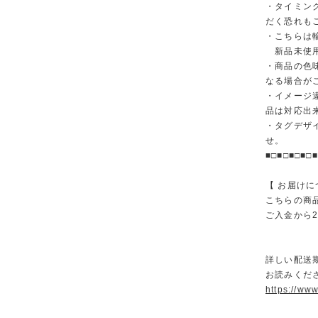
・タイミン
だく恐れも
・こちらは
新品未使用
・商品の色
なる場合が
・イメージ
品は対応出
・タグデザ
せ。
■□■□■□■□■
【 お届けに
こちらの商
ご入金から
詳しい配送
お読みくださ
https://ww