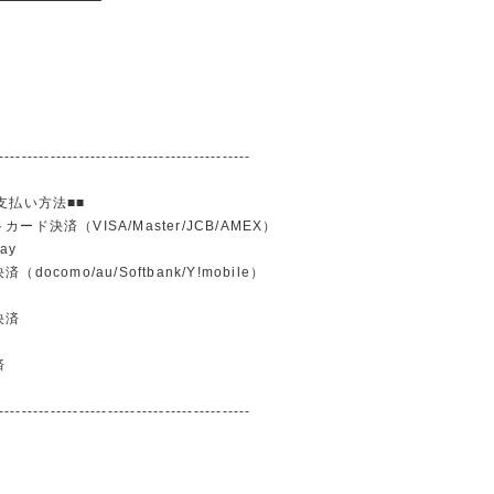
--------------------------------------------
支払い方法■■
ード決済（VISA/Master/JCB/AMEX）
ay
docomo/au/Softbank/Y!mobile）
込
決済
済
--------------------------------------------