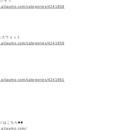
＆シャツ
w.allaumo.com/categories/4241858
＆スウェット
w.allaumo.com/categories/4241859
w.allaumo.com/categories/4241861
ージはこちら■■
w.allaumo.com/