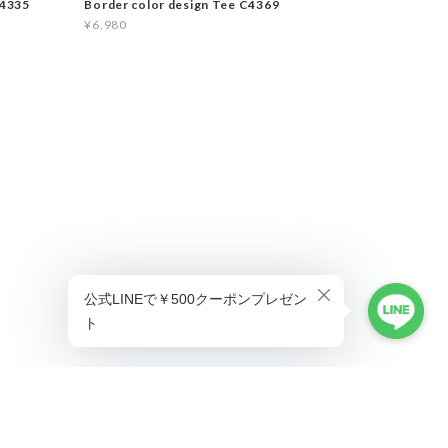
C4335
Border color design Tee C4369
¥6,980