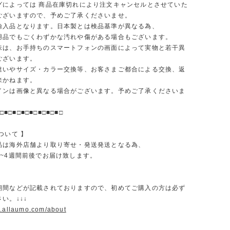
グによっては 商品在庫切れにより注文キャンセルとさせていた
ございますので、予めご了承くださいませ。
輸入品となります。日本製とは検品基準が異なる為、
品でもごくわずかな汚れや傷がある場合もございます。
味は、お手持ちのスマートフォンの画面によって実物と若干異
ございます。
違いやサイズ・カラー交換等、お客さまご都合による交換、返
来かねます。
インは画像と異なる場合がございます。予めご了承くださいま
□■□■□■□■□■□■□■□
ついて 】
品は海外店舗より取り寄せ・発送発送となる為、
2~4週間前後でお届け致します。
期間などが記載されておりますので、初めてご購入の方は必ず
い。↓↓↓
w.allaumo.com/about