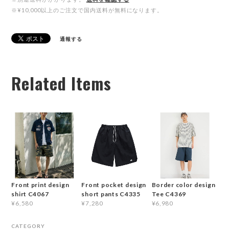
※¥10,000以上のご注文で国内送料が無料になります。
通報する
Related Items
Front print design
Front pocket design
Border color design
shirt C4067
short pants C4335
Tee C4369
¥6,580
¥7,280
¥6,980
CATEGORY