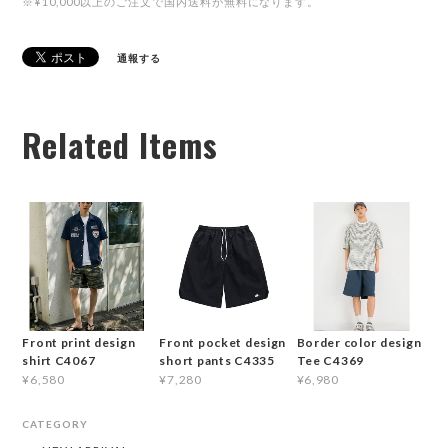
※¥10,000以上のご注文で国内送料が無料になります。
通報する
Related Items
Front print design
Front pocket design
Border color design
shirt C4067
short pants C4335
Tee C4369
¥6,580
¥7,280
¥6,980
CATEGORY