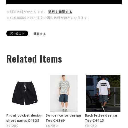
※別途送料がかかります。
送料を確認する
※¥10,000以上のご注文で国内送料が無料になります。
通報する
Related Items
Front pocket design
Border color design
Back letter design
short pants C4335
Tee C4369
Tee C4415
¥7,280
¥6,980
¥5,980