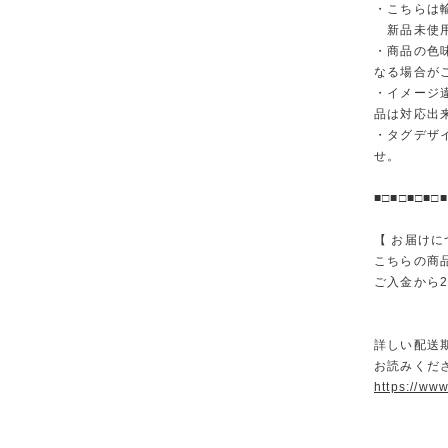
・こちらは
新品未使用
・商品の色
なる場合が
・イメージ
品は対応出
・タグデザ
せ。
■□■□■□■□■
【 お届けに
こちらの商
ご入金から
詳しい配送
お読みくださ
https://ww