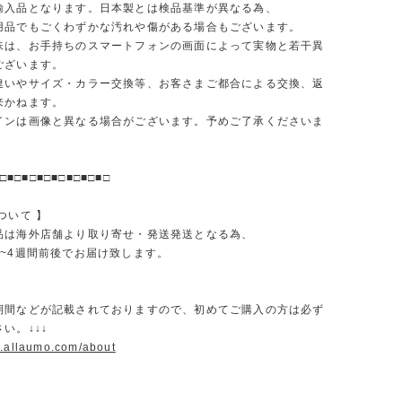
輸入品となります。日本製とは検品基準が異なる為、
品でもごくわずかな汚れや傷がある場合もございます。
味は、お手持ちのスマートフォンの画面によって実物と若干異
ございます。
違いやサイズ・カラー交換等、お客さまご都合による交換、返
来かねます。
インは画像と異なる場合がございます。予めご了承くださいま
□■□■□■□■□■□■□■□
ついて 】
品は海外店舗より取り寄せ・発送発送となる為、
2~4週間前後でお届け致します。
期間などが記載されておりますので、初めてご購入の方は必ず
い。↓↓↓
w.allaumo.com/about