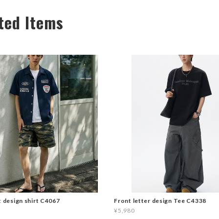
ted Items
t design shirt C4067
Front letter design Tee C4338
¥5,980