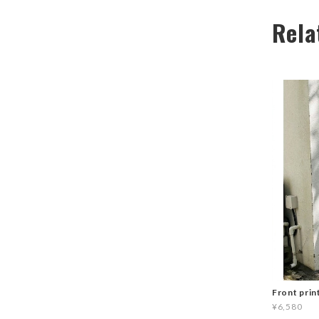
Rela
Front prin
¥6,580