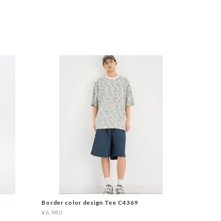
Border color design Tee C4369
¥6,980