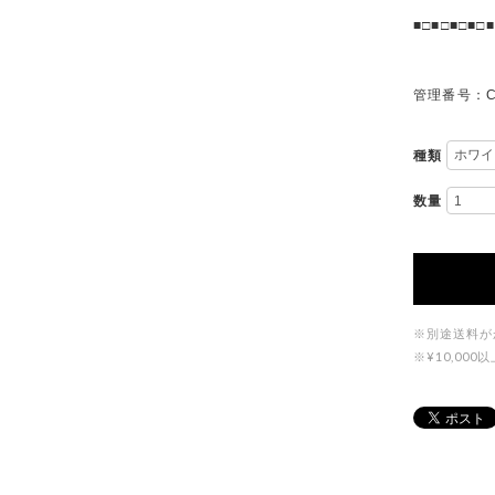
■□■□■□■□■
管理番号：C
種類
数量
※別途送料が
※¥10,0