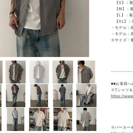
【S】：着丈 
【M】：着丈 
【L】：着丈 
【XL】：着丈
・モデル：身
・モデル：身長
※サイズ・
--------------
■■お客様へ
※Tシャツ
https://ww
※パーカー