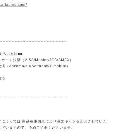
w.allaumo.com/
--------------------------------------------
支払い方法■■
ード決済（VISA/Master/JCB/AMEX）
docomo/au/Softbank/Y!mobile）
込
決済
--------------------------------------------
グによっては 商品在庫切れにより注文キャンセルとさせていた
ございますので、予めご了承くださいませ。