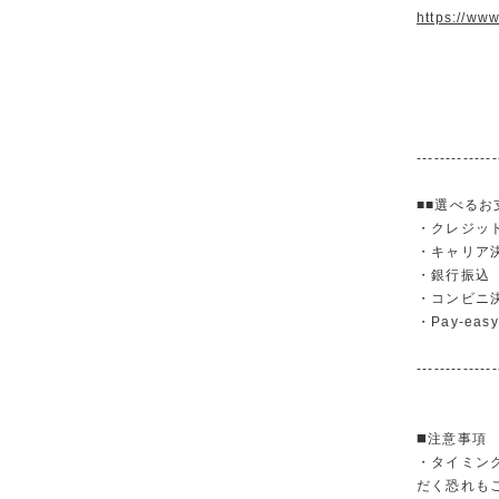
https://ww
--------------
■■選べるお
・クレジットカ
・キャリア決済（
・銀行振
・コンビニ
・Pay-easy
--------------
◼️注意事項
・タイミン
だく恐れも