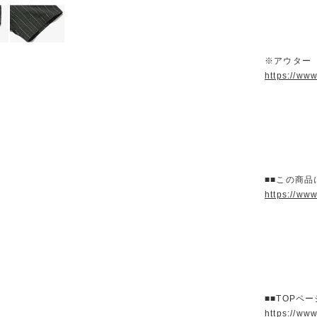
※アウター
https://ww
■■この商品
https://ww
■■TOPペ
https://ww