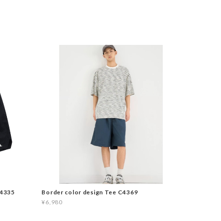
C4335
Border color design Tee C4369
¥6,980