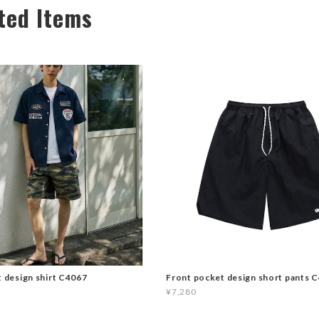
ted Items
t design shirt C4067
Front pocket design short pants 
¥7,280