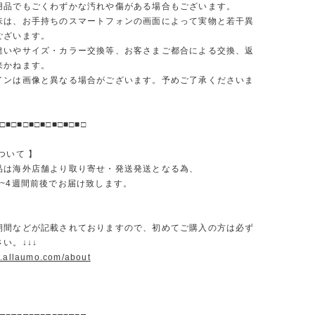
品でもごくわずかな汚れや傷がある場合もございます。
味は、お手持ちのスマートフォンの画面によって実物と若干異
ございます。
違いやサイズ・カラー交換等、お客さまご都合による交換、返
来かねます。
インは画像と異なる場合がございます。予めご了承くださいま
□■□■□■□■□■□■□■□
ついて 】
品は海外店舗より取り寄せ・発送発送となる為、
2~4週間前後でお届け致します。
期間などが記載されておりますので、初めてご購入の方は必ず
い。↓↓↓
w.allaumo.com/about