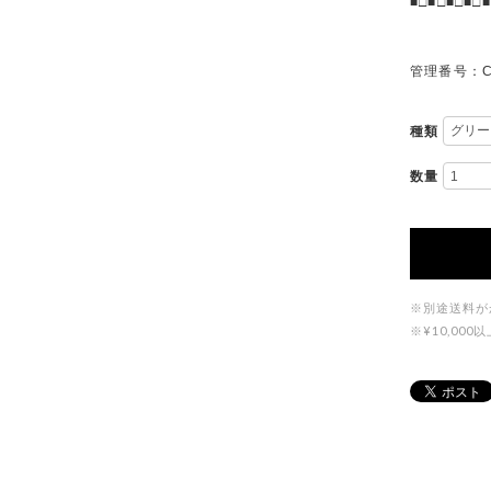
■□■□■□■□■
管理番号：C
種類
数量
※別途送料が
※¥10,0