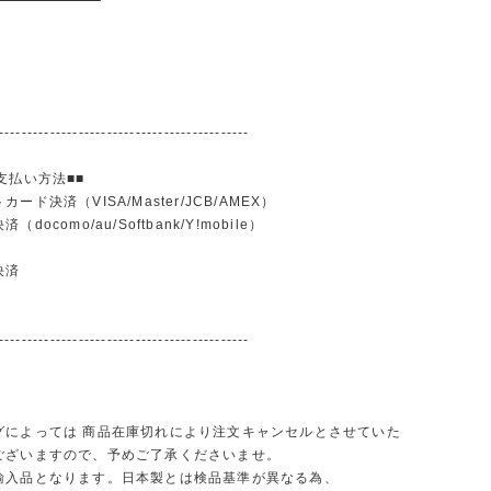
--------------------------------------------
支払い方法■■
ード決済（VISA/Master/JCB/AMEX）
docomo/au/Softbank/Y!mobile）
込
決済
--------------------------------------------
グによっては 商品在庫切れにより注文キャンセルとさせていた
ございますので、予めご了承くださいませ。
輸入品となります。日本製とは検品基準が異なる為、