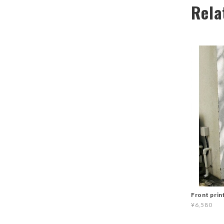
Rela
Front prin
¥6,580