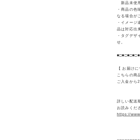
新品未使用
・商品の色
なる場合が
・イメージ
品は対応出
・タグデザ
せ。
■□■□■□■□■
【 お届けに
こちらの商
ご入金から
詳しい配送
お読みくださ
https://ww