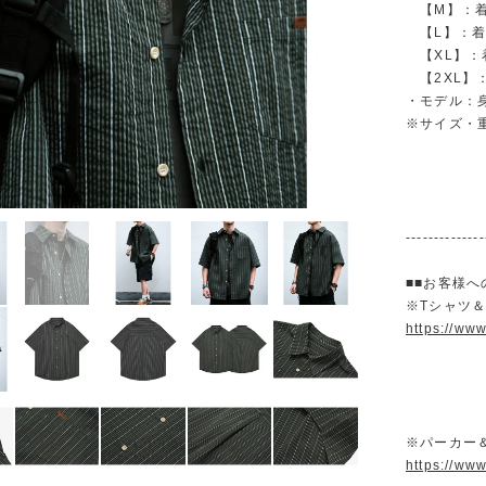
【M】：着丈 
【L】：着丈 
【XL】：着丈
【2XL】：着
・モデル：身
※サイズ・
--------------
■■お客様へ
※Tシャツ
https://ww
※パーカー
https://ww