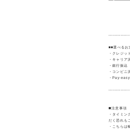
--------------
■■選べるお
・クレジットカ
・キャリア決済（
・銀行振
・コンビニ
・Pay-easy
--------------
◼️注意事項
・タイミン
だく恐れも
・こちらは