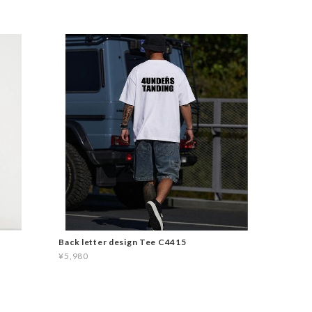
Back letter design Tee C4415
¥5,980