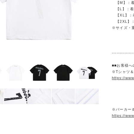
【M】：着丈 
【L】：着丈 
【XL】：着丈
【2XL】：着
※サイズ・
--------------
■■お客様へ
※Tシャツ
https://ww
※パーカー
https://ww