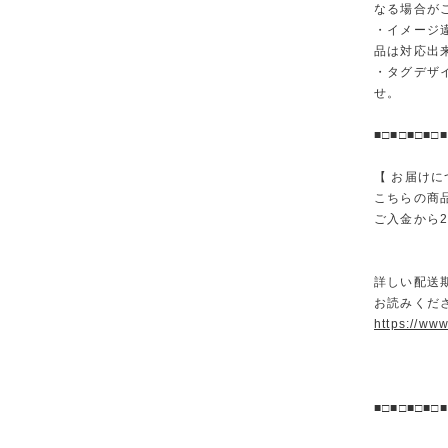
なる場合が
・イメージ
品は対応出
・タグデザ
せ。
■□■□■□■□■
【 お届けに
こちらの商
ご入金から
詳しい配送
お読みくださ
https://ww
■□■□■□■□■