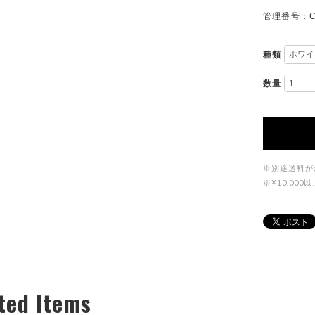
管理番号：C
種類
数量
※別途送料が
※¥10,0
ted Items