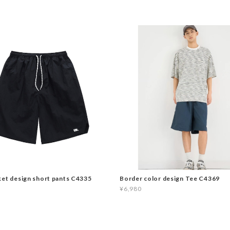
ket design short pants C4335
Border color design Tee C4369
¥6,980