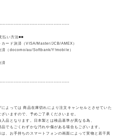
--------------------------------------------
支払い方法■■
ード決済（VISA/Master/JCB/AMEX）
docomo/au/Softbank/Y!mobile）
込
決済
--------------------------------------------
グによっては 商品在庫切れにより注文キャンセルとさせていた
ございますので、予めご了承くださいませ。
輸入品となります。日本製とは検品基準が異なる為、
品でもごくわずかな汚れや傷がある場合もございます。
味は、お手持ちのスマートフォンの画面によって実物と若干異