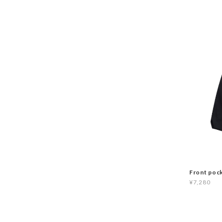
Front poc
¥7,280