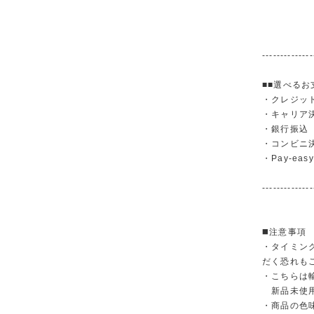
--------------
■■選べるお
・クレジットカ
・キャリア決済（
・銀行振
・コンビニ
・Pay-easy
--------------
◼️注意事項
・タイミン
だく恐れも
・こちらは
新品未使用
・商品の色