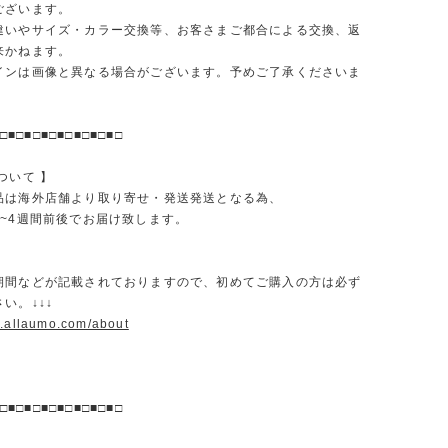
ございます。
違いやサイズ・カラー交換等、お客さまご都合による交換、返
来かねます。
インは画像と異なる場合がございます。予めご了承くださいま
□■□■□■□■□■□■□■□
ついて 】
品は海外店舗より取り寄せ・発送発送となる為、
2~4週間前後でお届け致します。
期間などが記載されておりますので、初めてご購入の方は必ず
い。↓↓↓
w.allaumo.com/about
□■□■□■□■□■□■□■□