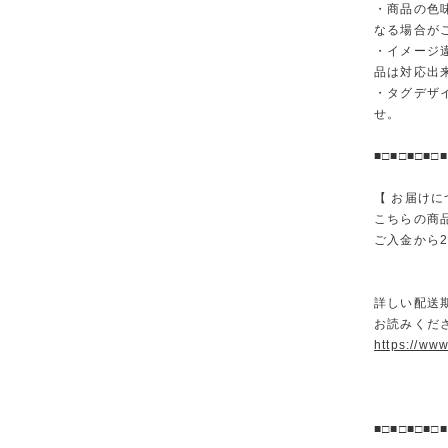
・商品の色
なる場合が
・イメージ
品は対応出
・タグデザ
せ。
■□■□■□■□■
【 お届けに
こちらの商
ご入金から
詳しい配送
お読みくださ
https://ww
■□■□■□■□■