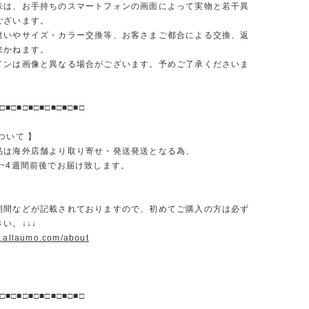
味は、お手持ちのスマートフォンの画面によって実物と若干異
ございます。
違いやサイズ・カラー交換等、お客さまご都合による交換、返
来かねます。
インは画像と異なる場合がございます。予めご了承くださいま
□■□■□■□■□■□■□■□
ついて 】
品は海外店舗より取り寄せ・発送発送となる為、
2~4週間前後でお届け致します。
期間などが記載されておりますので、初めてご購入の方は必ず
い。↓↓↓
w.allaumo.com/about
□■□■□■□■□■□■□■□