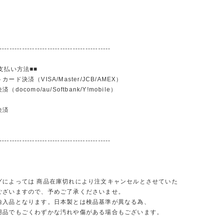
--------------------------------------------
支払い方法■■
ード決済（VISA/Master/JCB/AMEX）
docomo/au/Softbank/Y!mobile）
込
決済
--------------------------------------------
グによっては 商品在庫切れにより注文キャンセルとさせていた
ございますので、予めご了承くださいませ。
輸入品となります。日本製とは検品基準が異なる為、
品でもごくわずかな汚れや傷がある場合もございます。