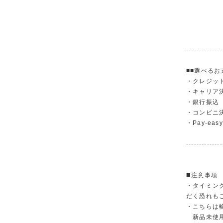
--------------
■■選べるお
・クレジットカ
・キャリア決済（
・銀行振
・コンビニ
・Pay-easy
--------------
◼️注意事項
・タイミン
だく恐れも
・こちらは
新品未使用