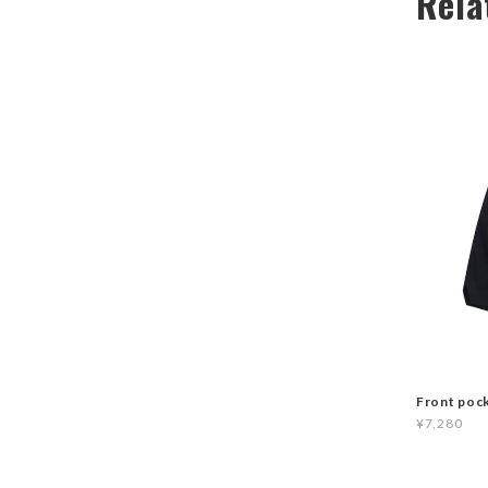
Rela
Front poc
¥7,280