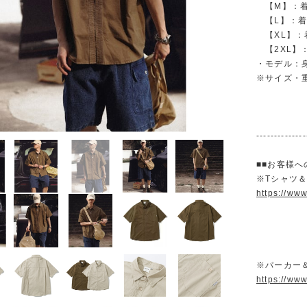
【M】：着丈 
【L】：着丈 
【XL】：着丈
【2XL】：着
・モデル：身長
※サイズ・
--------------
■■お客様へ
※Tシャツ
https://ww
※パーカー
https://ww