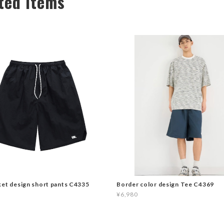
ted Items
ket design short pants C4335
Border color design Tee C4369
¥6,980