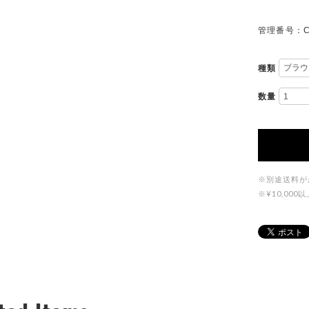
管理番号：C
種類
数量
※別途送料が
※¥10,0