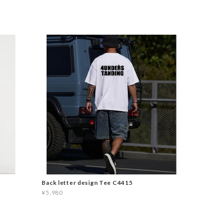
Back letter design Tee C4415
¥5,980