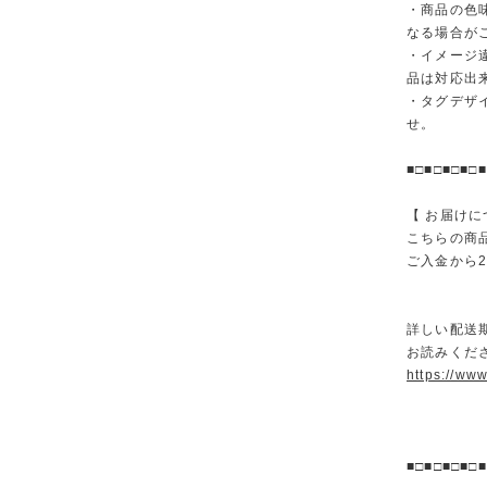
・商品の色
なる場合が
・イメージ
品は対応出
・タグデザ
せ。
■□■□■□■□■
【 お届けに
こちらの商
ご入金から
詳しい配送
お読みくださ
https://ww
■□■□■□■□■