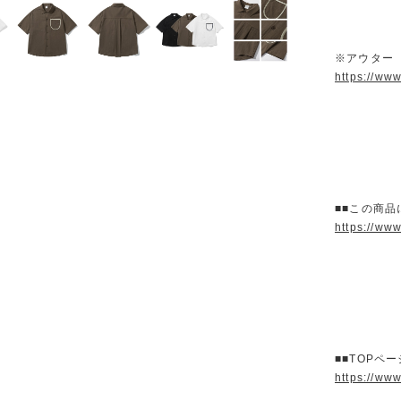
※アウター
https://ww
■■この商品
https://ww
■■TOPペ
https://ww