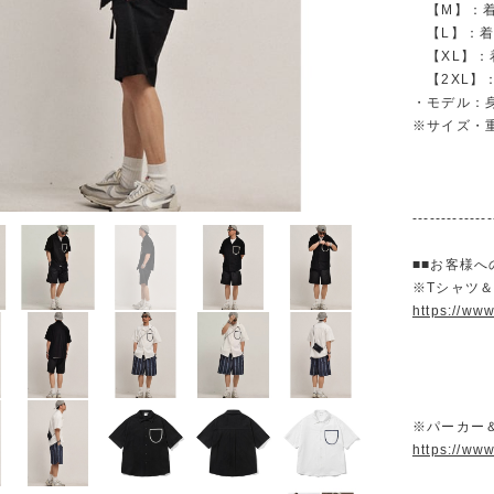
【M】：着丈 
【L】：着丈 
【XL】：着丈
【2XL】：着
・モデル：身
※サイズ・
--------------
■■お客様へ
※Tシャツ
https://ww
※パーカー
https://ww