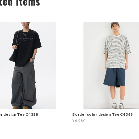
ted Items
er design Tee C4338
Border color design Tee C4369
¥6,980