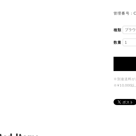
管理番号：C
種類
数量
※別途送料が
※¥10,0