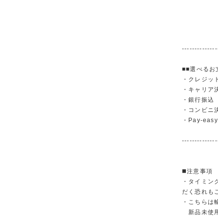
--------------
■■選べるお
・クレジットカ
・キャリア決済（
・銀行振
・コンビニ
・Pay-easy
--------------
◼️注意事項
・タイミン
だく恐れも
・こちらは
新品未使用