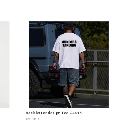
Back letter design Tee C4415
¥5,980