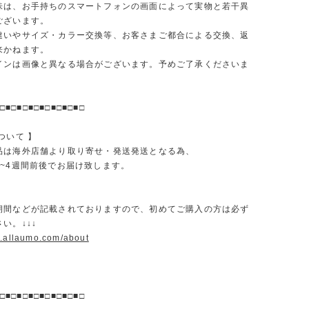
味は、お手持ちのスマートフォンの画面によって実物と若干異
ございます。
違いやサイズ・カラー交換等、お客さまご都合による交換、返
来かねます。
インは画像と異なる場合がございます。予めご了承くださいま
□■□■□■□■□■□■□■□
ついて 】
品は海外店舗より取り寄せ・発送発送となる為、
2~4週間前後でお届け致します。
期間などが記載されておりますので、初めてご購入の方は必ず
い。↓↓↓
w.allaumo.com/about
□■□■□■□■□■□■□■□