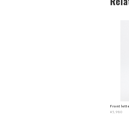
Rela
Front lett
¥5,980